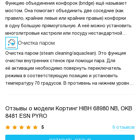
Функцию объединения конфорок (bridge) ещё называют
мостом. Она помогает объединить две соседние (как
правило, крайние левые или крайние правые) конфорки
в одну большую прямоугольную. А неё можно установить
многолитровые кастрюли или посуду нестандартной
формы, например, гриль или утятницу. Управление
Очистка паром
в данном режиме происходит за счёт кнопок ближних зон
Очистка паром (steam cleaning/aquaclean). Это функция
нагрева.
очистки внутренних стенок при помощи пара. Для
её активации необходимо повернуть переключатель
режима в соответствующую позицию и установить
температуру 70 градусов. В противень на нижнем уровне
налить 0,6 л воды. Через 30 минут загрязнения
размягчатся, и их можно будет протереть влажной
тряпкой.
Отзывы о модели Кортинг HIBH 68980 NB, OKB
8481 ESN PYRO
5
6 отзывов