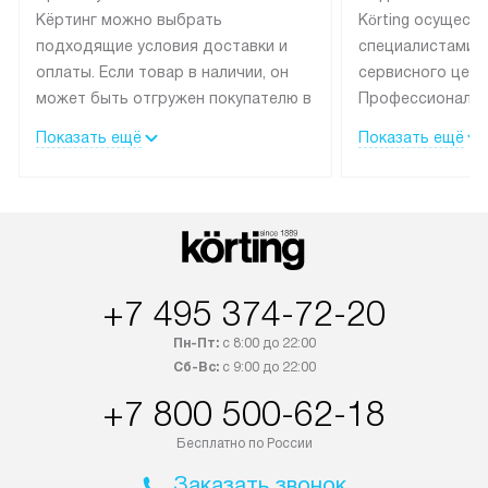
Кёртинг можно выбрать
Körting осущест
подходящие условия доставки и
специалистами 
оплаты. Если товар в наличии, он
сервисного цент
может быть отгружен покупателю в
Профессиональн
течение трех дней.
гарантия долгой
Показать ещё
Показать ещё
эксплуатации тех
Техника со специальным лейблом
доставляется бесплатно по
В Москве техник
Москве. Выезд за МКАД
лейблом подклю
оплачивается дополнительно.
Выезд мастера 
Возможна доставка товаров по
за дополнительн
России.
+7 495 374-72-20
Пн-Пт:
с 8:00 до 22:00
Сб-Вс:
с 9:00 до 22:00
+7 800 500-62-18
Бесплатно по России
Заказать звонок