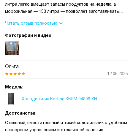
литра легко вмещает запасы продуктов на неделю, а
рыться в темноте. В целом всем знакомым, кто приходил
морозильная — 153 литра — позволяет заготавливать
в гости, понравился внешний вид и удобство. Я довольна
впрок мясо, ягоды и даже готовые блюда. Особенно
покупкой.
Читать отзыв полностью
радует система динамического охлаждения в
холодильной камере — температура распределяется
Фотографии и видео:
равномерно, и продукты действительно дольше остаются
свежими. Функция Super Cool стала незаменимой: когда
нужно быстро охладить напитки или свежие продукты
после покупки, достаточно нажать одну кнопку — и через
Ольга
пару часов всё уже идеальной температуры. Также очень
12.05.2025
удобна автоматическая система размораживания в обеих
камерах: никакого льда на стенках, никакого ручного
Модель:
труда — просто чисто и комфортно.
Холодильник Korting KNFM 94899 XN
Достоинства:
Стильный, вместительный и тихий холодильник с удобным
сенсорным управлением и стеклянной панелью.