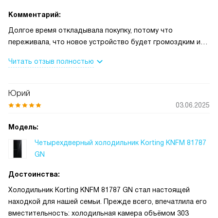
Комментарий:
Долгое время откладывала покупку, потому что
переживала, что новое устройство будет громоздким и
сложным в управлении. Когда привезли этот холодильник,
Читать отзыв полностью
первая мысль была — какой аккуратный чёрный фасад и
приятная сенсорная панель Smart Touch. Уже на первой
неделе он пригодился по полной: я пекла торт к дню
Юрий
рождения сына, и режим Super Cool быстро охладил крем,
03.06.2025
а Super Freeze спас ягоды, которые планировала к зиме.
Однажды ребенок оставил дверь приоткрытой —
Модель:
сработала звуковая индикация, и неприятностей удалось
Четырехдверный холодильник Korting KNFM 81787
избежать. Ноу фрост в обоих отделениях действительно
GN
экономит время — больше не трачу часы на оттаивание.
Компрессор работает тихо, это важно, так как кухня у нас
Достоинства:
смежная с гостиной; даже ночью он почти не слышен.
Холодильник Korting KNFM 81787 GN стал настоящей
Сенсорная панель удобна, особенно когда руки в муке или
находкой для нашей семьи. Прежде всего, впечатлила его
креме, можно быстро настроить нужный режим.
вместительность: холодильная камера объёмом 303
Освещение яркое, ничего не приходится вынимать и