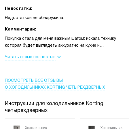
Недостатки:
Недостатков не обнаружила.
Комментарий:
Покупка стала для меня важным шагом: искала технику,
которая будет выглядеть аккуратно на кухне и
одновременно выдержит ритм семейной жизни. Первые
Читать отзыв полностью
дни убедилась, что решение было правильным — внешний
вид понравился не только мне, но и гостям. Сенсорная
панель понятна, цифровой дисплей читается легко, а
внутренняя подсветка действительно помогает быстро
ПОСМОТРЕТЬ ВСЕ ОТЗЫВЫ
найти нужное. Однажды на вечеринке ктото оставил
О ХОЛОДИЛЬНИКАХ KORTING ЧЕТЫРЕХДВЕРНЫХ
дверь чуть приоткрытой — звуковая индикация сразу
оповестила, и я успела вовремя исправить ситуацию, не
Инструкции для холодильников Korting
переживая за продукты.
четырехдверных
Мне особенно пригодилась зона свежести для овощей и
фруктов: зелень сохраняется дольше, и соков гораздо
Холодильник
Холодильник