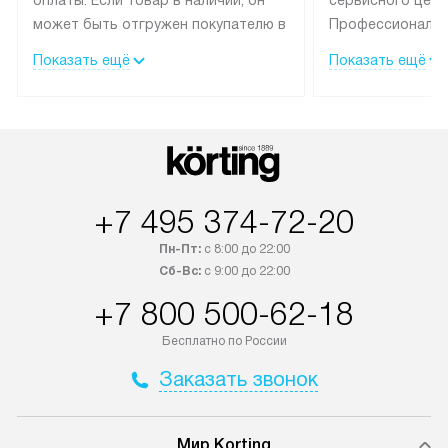
может быть отгружен покупателю в
Профессиональн
течение трех дней.
гарантия долгой
Показать ещё
Показать ещё
эксплуатации тех
Техника со специальным лейблом
доставляется бесплатно по
В Москве техник
Москве. Выезд за МКАД
лейблом подклю
оплачивается дополнительно.
Выезд мастера 
Возможна доставка товаров по
за дополнительн
России.
+7 495 374-72-20
Пн-Пт:
с 8:00 до 22:00
Сб-Вс:
с 9:00 до 22:00
+7 800 500-62-18
Бесплатно по России
Заказать звонок
Мир Korting