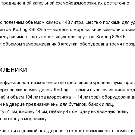
), с традиционной капельной схемойразморозки, их достаточно
 с полезным объемом камеры 143 литра, шестью полками для у
ктов. Korting KSI 8255 — модель с морозильной камерой объе
/сутки имеет пять полок, ящик для фруктов. Korting 8258 F —
и объемом замораживания 8 кг/сутки, оборудована тремя про
ильники
и функционал: низкое энергопотребление и уровень шума, про
перенавешиваемая дверь. Korting — самая высокая из мини-мод
на) и объем 104 литра (морозилка — 14 литров), оборудована 
и на дверце предназначены для бутылок, банок и яиц.
51 см, ширину 44 см, глубину 47 см, одну выдвижную полку
-х литровую морозилку.
ичается отделкой под дерево, это дает возможность помести