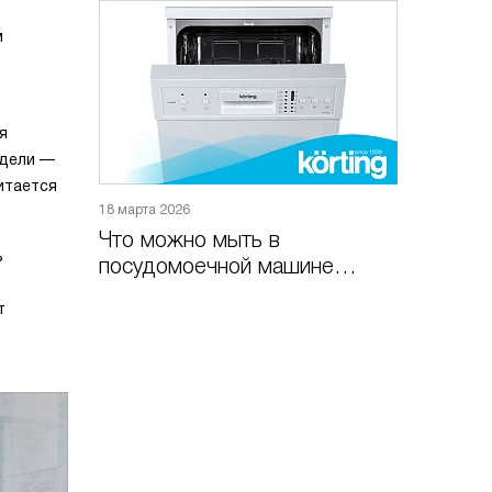
м
я
одели —
итается
18 марта 2026
Что можно мыть в
ь
посудомоечной машине
Korting
т