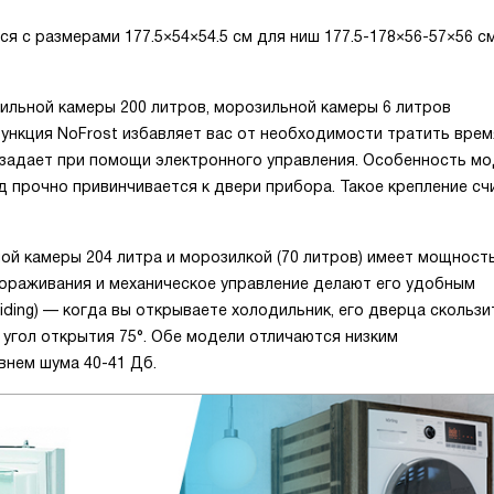
я с размерами 177.5×54×54.5 см для ниш 177.5-178×56-57×56 с
дильной камеры 200 литров, морозильной камеры 6 литров
Функция NoFrost избавляет вас от необходимости тратить врем
 задает при помощи электронного управления. Особенность м
ад прочно привинчивается к двери прибора. Такое крепление сч
ой камеры 204 литра и морозилкой (70 литров) имеет мощност
мораживания и механическое управление делают его удобным
liding) — когда вы открываете холодильник, его дверца скользи
угол открытия 75°. Обе модели отличаются низким
овнем шума 40-41 Дб.