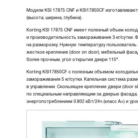
Модели KSI 17875 CNF и KSI17850CF изготавливаютс
(высота, ширина, глубина).
Korting KSI 17875 CNF имеет полезный объем холо
и производительность замораживания 3 кг/сутки. 
на разморозку. Нужную температуру пользователь
жесткое крепление (door on door), мебельный фас
более прочным, угол открытия двери 115°.
Korting KSI17850CF с полезным объемом холодильн
замораживания 5 кг/сутки. Капельная система раз
в управлении. Скользящее крепление двери (door s
по специальным направляющим за дверью фасада, 
энергопотреблением 0.802 кВт/24ч (класс А+) и ур