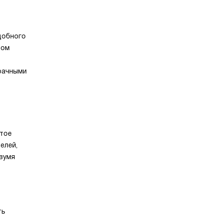
добного
мом
зрачными
стое
елей,
двумя
ть