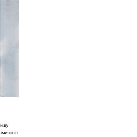
нишу
номичные