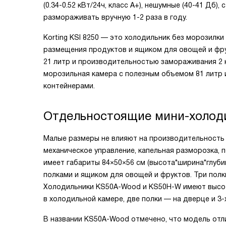
(0.34-0.52 кВт/24ч, класс А+), нешумные (40-41 Дб
размораживать вручную 1-2 раза в году.
Korting KSI 8250
— это холодильник без морозилки
размещения продуктов и ящиком для овощей и фру
21 литр и производительностью замораживания 2 кг
морозильная камера с полезным объемом 81 литр 
контейнерами.
Отдельностоящие мини-холод
Малые размеры не влияют на производительность 
механическое управление, капельная разморозка, 
имеет габариты 84×50×56 см (высота*ширина*глуби
полками и ящиком для овощей и фруктов. Три полк
Холодильники KS50A-Wood и KS50H-W имеют высоту 
в холодильной камере, две полки — на дверце и 3
В названии KS50A-Wood отмечено, что модель отл