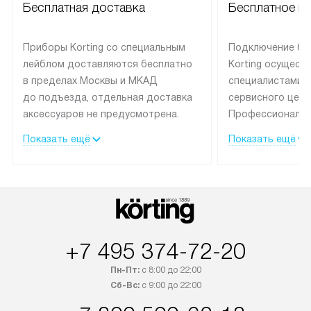
Бесплатная доставка
Бесплатное п
Приборы Korting со специальным
Подключение бы
лейблом доставляются бесплатно
Korting осущест
в пределах Москвы и МКАД
специалистами 
до подъезда, отдельная доставка
сервисного цент
аксессуаров не предусмотрена.
Профессиональн
Выезд за МКАД оплачивается
гарантия долгой
Показать ещё
Показать ещё
дополнительно. При заказе
эксплуатации те
бытовой техники сразу в корзине
и Санкт-Петербу
можно выбрать подходящие
со специальным
условия доставки и оплаты. Если
подключается б
товар в наличии, он может быть
мастера за МКА
отгружен покупателю в течение
за дополнительн
+7 495 374-72-20
трех дней. Доставка в Санкт-
На выполненные
Петербург и другие регионы
предоставляетс
Пн-Пт:
с 8:00 до 22:00
осуществляется через
материалы пред
Сб-Вс:
с 9:00 до 22:00
транспортную компанию. После
гарантия в течен