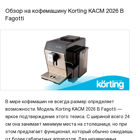
зерен на 150 г позволяют не пополнять всё время. Шесть
степеней помола дают возможность тонко настроить
Обзор на кофемашину Korting KACM 2026 B
вкус, а регулировка температуры и объёма воды помогает
Fagotti
подстроиться под настроение.
В мире кофемашин не всегда размер определяет
возможности. Модель Korting KACM 2026 B Fagotti —
яркое подтверждение этого тезиса. С шириной всего 24
см она занимает минимум места на столешнице, но при
этом предлагает функционал, который обычно ожидаешь
от более габаритных аппаратов. Два независимых