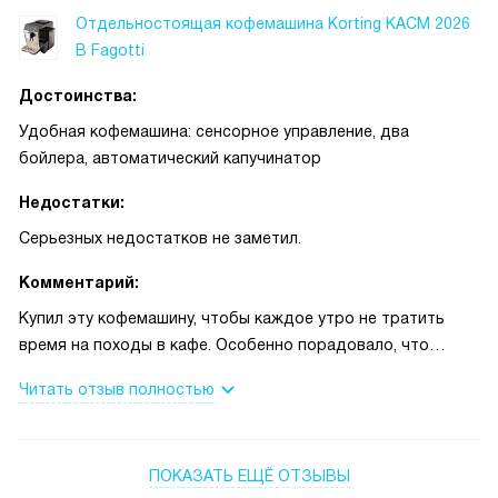
Отдельностоящая кофемашина Korting KACM 2026
B Fagotti
Достоинства:
Удобная кофемашина: сенсорное управление, два
бойлера, автоматический капучинатор
Недостатки:
Серьезных недостатков не заметил.
Комментарий:
Купил эту кофемашину, чтобы каждое утро не тратить
время на походы в кафе. Особенно порадовало, что
можно сохранить собственный рецепт: на буднях хватает
Читать отзыв полностью
одного касания сенсорного дисплея, и машина готовит
точно так, как я люблю.
ПОКАЗАТЬ ЕЩЁ ОТЗЫВЫ
Резервуар для воды на 1.5 л и загрузочный контейнер для