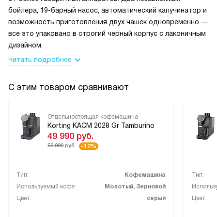
бойлера, 19-барный насос, автоматический капучинатор и
возможность приготовления двух чашек одновременно —
все это упаковано в строгий черный корпус с лаконичным
дизайном.
Читать подробнее
С этим товаром сравнивают
Отдельностоящая кофемашина
Korting KACM 2028 Gr Tamburino
49 990
руб.
56 990
руб.
-12%
Тип:
Кофемашина
Тип:
Используемый кофе:
Молотый, Зерновой
Использ
Цвет:
серый
Цвет: