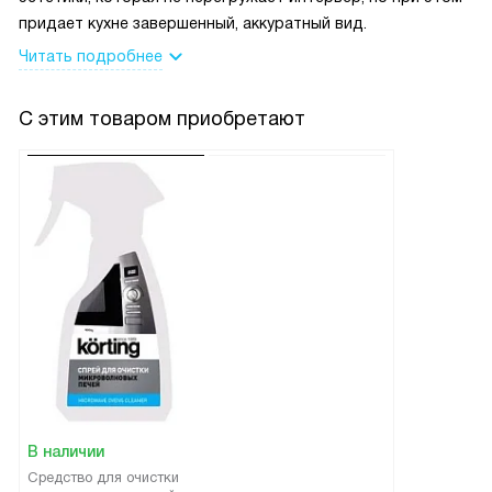
придает кухне завершенный, аккуратный вид.
В общем, я очень довольна этой покупкой. Эта
Читать подробнее
микроволновка не только облегчила мне жизнь, но и
добавила уют в интерьер моей кухни. Спасибо за такую
С этим товаром приобретают
замечательную технику!
В наличии
Средство для очистки