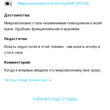
Микроволновая печь Korting KMO 815 RSI
Достоинства:
Микроволновка стала незаменимым помощником в моей
кухне. Удобная, функциональная и красивая.
Недостатки:
Искать недостатки в этой технике - как искать иголку в
стоге сена.
Комментарий:
Когда я впервые увидела эту микроволновку, мне сразу
понравился её стильный дизайн. Белый цвет корпуса и
Читать отзыв полностью
серебристые элементы гармонично сочетаются,
добавляя интерьеру кухни свежесть и изысканность.
ПОКАЗАТЬ ЕЩЁ ОТЗЫВЫ
Дверца открывается с помощью кнопки, что очень
удобно. А освещение внутри позволяет наблюдать за