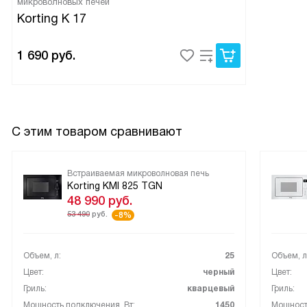
микроволновых печей
Korting K 17
1 690
руб.
С этим товаром сравнивают
Встраиваемая микроволновая печь
Korting KMI 825 TGN
48 990
руб.
53 490
руб.
-8%
Объем, л:
25
Объем, л
Цвет:
черный
Цвет:
Гриль:
кварцевый
Гриль:
Мощность подключения, Вт:
1450
Мощность