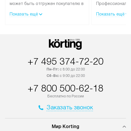
может быть отгружен покупателю в
Профессиональн
течение трех дней.
гарантия долгой
Показать ещё
Показать ещё
эксплуатации тех
Техника со специальным лейблом
доставляется бесплатно по
В Москве техник
Москве. Выезд за МКАД
лейблом подклю
оплачивается дополнительно.
Выезд мастера 
Возможна доставка товаров по
за дополнительн
России.
+7 495 374-72-20
Пн-Пт:
с 8:00 до 22:00
Сб-Вс:
с 9:00 до 22:00
+7 800 500-62-18
Бесплатно по России
Заказать звонок
Мир Korting