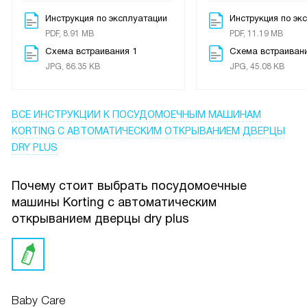
Care, и действительно, всё стало идеально чистым и без
Инструкция по эксплуатации
Инструкция по эк
запаха. После завершения работы дверца
PDF, 8.91 MB
PDF, 11.19 MB
приоткрывается сама, что помогает посуде быстрее
Схема встраивания 1
Схема встраиван
высохнуть, а дополнительная сушка делает её абсолютно
JPG, 86.35 KB
JPG, 45.08 KB
сухой, даже пластиковые контейнеры.
Отдельно отмечу низкий уровень шума — вечером
ВСЕ ИНСТРУКЦИИ
К ПОСУДОМОЕЧНЫМ МАШИНАМ
спокойно смотрю телевизор, и звук почти не слышно.
KORTING С АВТОМАТИЧЕСКИМ ОТКРЫВАНИЕМ ДВЕРЦЫ
Удобно, что есть индикаторы наличия соли и
DRY PLUS
ополаскивателя, не нужно гадать, когда пополнить.
Приятно удивил и световой индикатор на полу — теперь
Почему стоит выбрать посудомоечные
всегда понятно, когда машина работает.
машины Korting с автоматическим
открыванием дверцы dry plus
Защита от протечек внушает уверенность, что никаких
неприятных сюрпризов не будет. За всё время
использования техника ни разу не подвела. Я доволен
покупкой и могу смело советовать тем, кто ценит
комфорт и хочет тратить меньше времени на рутину.
Baby Care