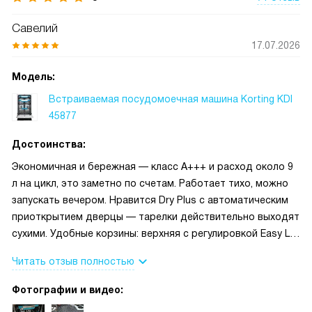
Савелий
17.07.2026
Модель:
Встраиваемая посудомоечная машина Korting KDI
45877
Достоинства:
Экономичная и бережная — класс A+++ и расход около 9
л на цикл, это заметно по счетам. Работает тихо, можно
запускать вечером. Нравится Dry Plus с автоматическим
приоткрытием дверцы — тарелки действительно выходят
сухими. Удобные корзины: верхняя с регулировкой Easy Lift
и отдельная полка для приборов C-Shelf. Много режимов,
Читать отзыв полностью
есть авто, быстрый цикл, половинная загрузка и детская
программа. Полная защита от протечек даёт спокойствие
Фотографии и видео: