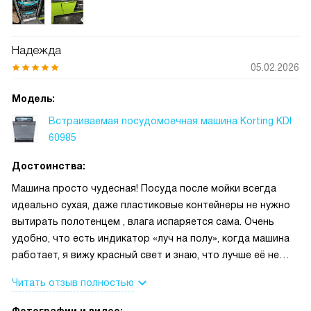
Надежда
05.02.2026
Модель:
Встраиваемая посудомоечная машина Korting KDI
60985
Достоинства:
Машина просто чудесная! Посуда после мойки всегда
идеально сухая, даже пластиковые контейнеры не нужно
вытирать полотенцем , влага испаряется сама. Очень
удобно, что есть индикатор «луч на полу», когда машина
работает, я вижу красный свет и знаю, что лучше её не
трогать, а когда цикл завершен, луч гаснет. Это мелочь, но
Читать отзыв полностью
очень приятная для скрытой встройки. Также порадовала
тихая работа и внутренняя LED-подсветка, наконец-то не
Фотографии и видео: