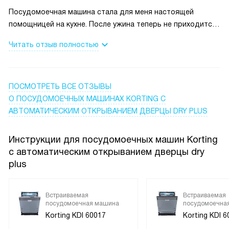
Посудомоечная машина стала для меня настоящей
помощницей на кухне. После ужина теперь не приходится
тратить время на мытьё горы посуды, всё легко
Читать отзыв полностью
помещается внутрь, а три корзины позволяют удобно
разложить тарелки, чашки и столовые приборы. Особенно
порадовала функция половинной загрузки — часто
использую её, когда посуды немного, и это реально
ПОСМОТРЕТЬ ВСЕ ОТЗЫВЫ
экономит ресурсы.
О ПОСУДОМОЕЧНЫХ МАШИНАХ KORTING С
АВТОМАТИЧЕСКИМ ОТКРЫВАНИЕМ ДВЕРЦЫ DRY PLUS
Управление оказалось очень простым: кнопки отзывчивые,
а дисплей чётко показывает выбранную программу и
Инструкции для посудомоечных машин Korting
время до окончания. Таймер отсрочки запуска
с автоматическим открыванием дверцы dry
пригодился, когда нужно было запустить мойку ночью,
plus
чтобы не мешать дневным делам.
Из программ чаще всего выбираю быструю мойку или эко
Встраиваемая
Встраиваемая
посудомоечная машина
посудомоечна
— посуда всегда выходит чистой, даже если что-то было
Korting KDI 60017
Korting KDI 6
засохшее. Для детской посуды использовал режим Baby