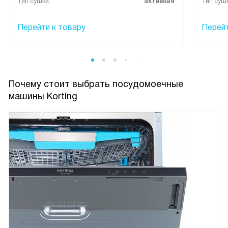
Тип сушки:
активная
Тип сушк
Перейти к товару
Перейт
Почему стоит выбрать посудомоечные
машины Korting