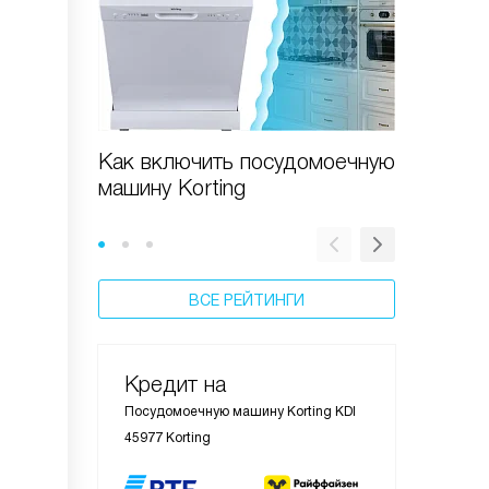
Как включить посудомоечную
Как вы
машину Korting
машину 
ВСЕ РЕЙТИНГИ
Кредит на
Посудомоечную машину Korting KDI
45977 Korting