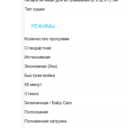
Габариты ниши для встраивания (В х Ш х Г), см
Тип сушки
РЕЖИМЫ
Количество программ
Стандартная
Интенсивная
Экономная (Эко)
Быстрая мойка
60 минут
Стекло
Гигиеничная / Baby Care
Полоскание
Половинная загрузка