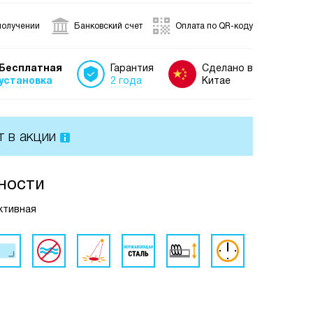
получении
Банковский счет
Оплата по QR-коду
Бесплатная
Гарантия
Сделано в
установка
2 года
Китае
т в акции
ности
активная