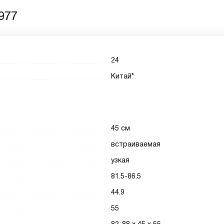
977
24
Китай*
45 см
встраиваемая
узкая
81.5-86.5
44.9
55