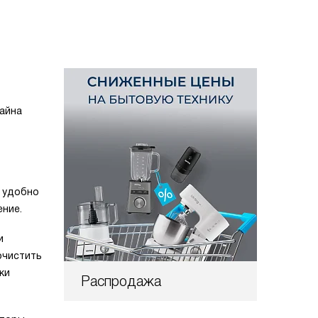
зайна
 удобно
ение.
и
очистить
ки
Распродажа