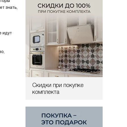
аторы
ет знать,
е идут
во,
Скидки при покупке
комплекта