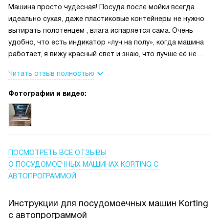
камера внушает доверие при длительном использовании.
Машина просто чудесная! Посуда после мойки всегда
Дисплей и индикация соли/ополаскивателя понятны, есть
идеально сухая, даже пластиковые контейнеры не нужно
сигнал об окончании — удобно, если нужно быстро
вытирать полотенцем , влага испаряется сама. Очень
освободить место. Была ситуация, когда забыл положить
удобно, что есть индикатор «луч на полу», когда машина
ложки, но можно было быстро открыть и добавить без
работает, я вижу красный свет и знаю, что лучше её не
потерь. Также радует полная защита от протечек —
трогать, а когда цикл завершен, луч гаснет. Это мелочь, но
Читать отзыв полностью
спокойнее за дом. В целом я довольна покупкой и
очень приятная для скрытой встройки. Также порадовала
рекомендую тем, кто хочет надёжный и простой в
тихая работа и внутренняя LED-подсветка, наконец-то не
Фотографии и видео:
использовании бытовой помощник
нужно гадать, чисто ли внутри, всё прекрасно видно.
ПОСМОТРЕТЬ ВСЕ ОТЗЫВЫ
О ПОСУДОМОЕЧНЫХ МАШИНАХ KORTING С
АВТОПРОГРАММОЙ
Инструкции для посудомоечных машин Korting
с автопрограммой