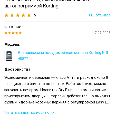
автопрограммой Korting
5
118 отзывов
Савелий
17.07.2026
Модель:
Встраиваемая посудомоечная машина Korting KDI
45877
Достоинства:
Экономичная и бережная — класс A+++ и расход около 9
л на цикл, это заметно по счетам. Работает тихо, можно
запускать вечером. Нравится Dry Plus с автоматическим
приоткрытием дверцы — тарелки действительно выходят
сухими. Удобные корзины: верхняя с регулировкой Easy Lift
и отдельная полка для приборов C-Shelf. Много режимов,
Читать отзыв полностью
есть авто, быстрый цикл, половинная загрузка и детская