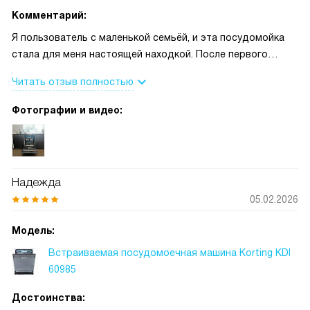
Комментарий:
Я пользователь с маленькой семьёй, и эта посудомойка
стала для меня настоящей находкой. После первого
запуска сразу было видно — посуда чистая, блестящая и
Читать отзыв полностью
сухая, причём без лишних усилий с моей стороны. Мне
особенно пригодилась половинная загрузка: часто
Фотографии и видео:
одного-двух тарелок вечером достаточно, и не нужно
ждать полного набора. Один раз после субботнего ужина
с друзьями я загрузила грязную сковороду и несколько
чашек в интенсивную программу — через полтора часа
Надежда
всё было как новое, хотя раньше приходилось тереть
05.02.2026
ручками. Это реально экономит время и силы! Утром я
часто использую таймер: загружу вечером, выставлю
Модель:
отсрочку, и к завтраку всё готово — никаких гор с
Встраиваемая посудомоечная машина Korting KDI
тарелками на столе. Прибор тихий, и гости, и ребёнок
60985
спокойно спали, пока машинка работала, что для меня
важно. Корзина с лёгкой регулировкой высоты и удобный
Достоинства:
лоток для приборов упрощают загрузку, а нержавеющая