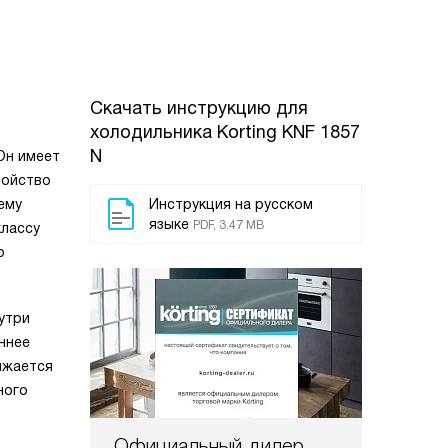
Скачать инструкцию для
холодильника
Korting KNF 1857
N
Он имеет
ройство
ему
Инструкция на русском
языке
PDF, 3.47 MB
классу
о
утри
ннее
ижается
ного
Официальный дилер