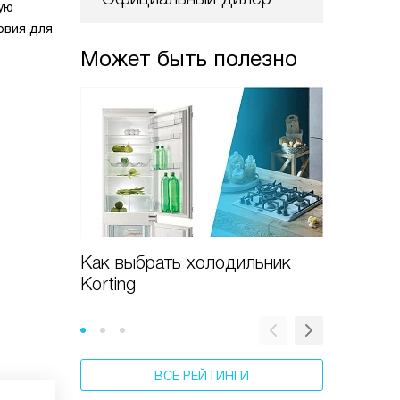
ую
овия для
Может быть полезно
Как выбрать холодильник
Как пе
Korting
холодил
ВСЕ РЕЙТИНГИ