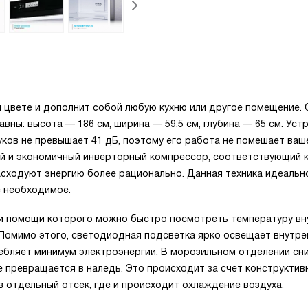
м цвете и дополнит собой любую кухню или другое помещение. 
авны: высота — 186 см, ширина — 59.5 см, глубина — 65 см. Уст
уков не превышает 41 дБ, поэтому его работа не помешает ваш
ный и экономичный инверторный компрессор, соответствующий 
асходуют энергию более рационально. Данная техника идеальн
е необходимое.
и помощи которого можно быстро посмотреть температуру вн
 Помимо этого, светодиодная подсветка ярко освещает внутре
ебляет минимум электроэнергии. В морозильном отделении сн
не превращается в наледь. Это происходит за счет конструктив
в отдельный отсек, где и происходит охлаждение воздуха.