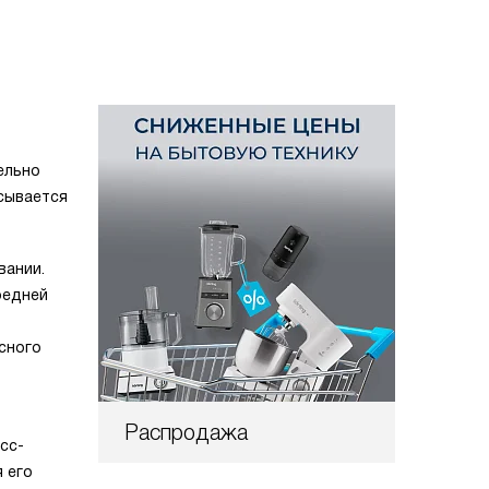
ельно
исывается
вании.
редней
сного
Распродажа
сс-
 его