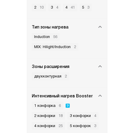
2
10
3
4
4
41
5
3
Тип зоны нагрева
Induction
56
MIX: Hilight/Induction
2
Зоны расширения
двухконтурная
2
Интенсивный нагрев Booster
1 конфорка
6
2 конфорки
18
3 конфорки
4
4 конфорки
25
5 конфорок
3