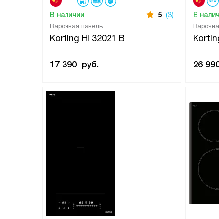
В наличии
5
(3)
В нали
Варочная панель
Варочна
Korting HI 32021 B
Korti
17 390
руб.
26 99