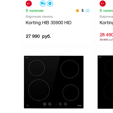
В наличии
5
(2)
В нали
Варочная панель
Варочна
Korting HIB 35900 HID
Kortin
28 49
27 990
руб.
30 990
руб