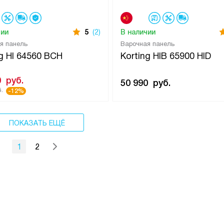
чии
5
(2)
В наличии
я панель
Варочная панель
ng HI 64560 BCH
Korting HIB 65900 HID
0
руб.
50 990
руб.
.
-12%
ПОКАЗАТЬ ЕЩЁ
1
2