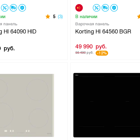
чии
5
(3)
В наличии
я панель
Варочная панель
g HI 64090 HID
Korting HI 64560 BGR
49 990
руб.
0
руб.
56 490
руб.
-12%