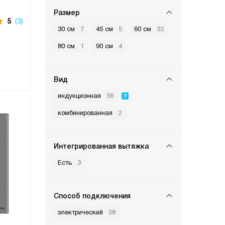
Размер
5
(3)
30 см
7
45 см
5
60 см
32
80 см
1
90 см
4
Вид
индукционная
56
комбинированная
2
Интегрированная вытяжка
Есть
3
Способ подключения
электрический
58