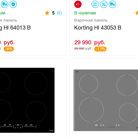
чии
5
(5)
В наличии
я панель
Варочная панель
g HI 64013 B
Korting HI 43053 B
0
руб.
29 990
руб.
.
35 990
руб.
-8%
-17%