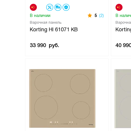
В наличии
5
(2)
В нали
Варочная панель
Варочна
Korting HI 61071 KB
Kortin
33 990
руб.
40 99