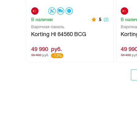
В наличии
5
(2)
В нали
Варочная панель
Варочна
Korting HI 64560 BCG
Korti
49 990
руб.
49 99
56 490
руб.
56 490
руб
-12%