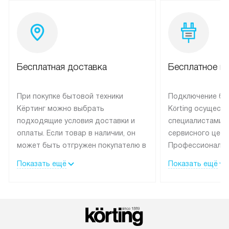
Бесплатная доставка
Бесплатное п
При покупке бытовой техники
Подключение бы
Кёртинг можно выбрать
Körting осущест
подходящие условия доставки и
специалистами 
оплаты. Если товар в наличии, он
сервисного цент
может быть отгружен покупателю в
Профессиональн
течение трех дней.
гарантия долгой
Показать ещё
Показать ещё
эксплуатации тех
Техника со специальным лейблом
доставляется бесплатно по
В Москве техник
Москве. Выезд за МКАД
лейблом подклю
оплачивается дополнительно.
Выезд мастера 
Возможна доставка товаров по
за дополнительн