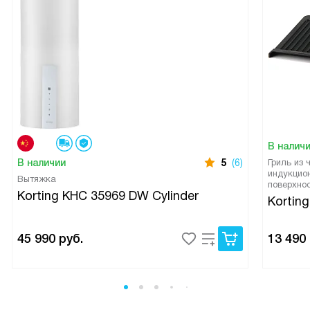
В налич
В наличии
5
(6)
Гриль из 
индукцио
Вытяжка
поверхно
Korting KHC 35969 DW Cylinder
Korting
45 990
руб.
13 490