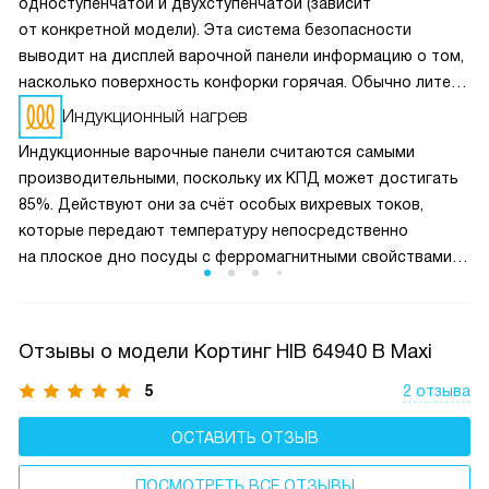
одноступенчатой и двухступенчатой (зависит
от конкретной модели). Эта система безопасности
выводит на дисплей варочной панели информацию о том,
насколько поверхность конфорки горячая. Обычно литера
«H» означает очень высокую температуру, а «h» — чуть
Индукционный нагрев
ниже. Но, тем не менее, риск получить ожог остаётся.
Индукционные варочные панели считаются самыми
производительными, поскольку их КПД может достигать
85%. Действуют они за счёт особых вихревых токов,
которые передают температуру непосредственно
на плоское дно посуды с ферромагнитными свойствами,
минуя нагрев самой конфорки. Так разогрев происходит
быстрее и с меньшими затратами электричества.
Отзывы о модели Кортинг HIB 64940 B Maxi
5
2 отзыва
ОСТАВИТЬ ОТЗЫВ
ПОСМОТРЕТЬ ВСЕ ОТЗЫВЫ