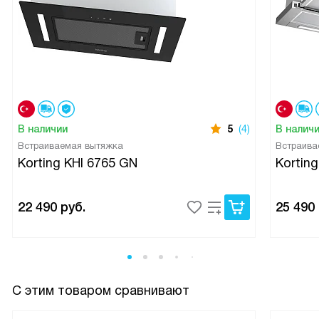
вопрос. После нескольких недель ежедневного
использования я стала спокойнее относиться к
приготовлению сразу нескольких блюд. Я доволен
покупкой.
В наличии
5
(4)
В налич
Встраиваемая вытяжка
Встраива
Korting KHI 6765 GN
Kortin
22 490
руб.
25 490
С этим товаром сравнивают