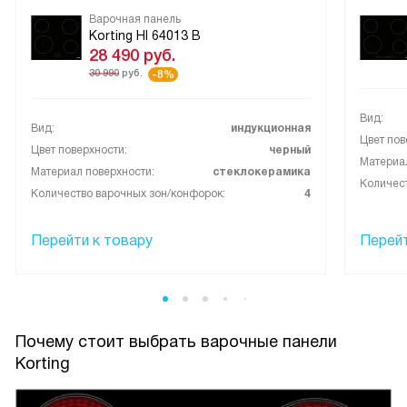
Варочная панель
Korting HI 64013 B
28 490
руб.
30 990
руб.
-8%
Вид:
Вид:
индукционная
Цвет пов
Цвет поверхности:
черный
Материал
Материал поверхности:
стеклокерамика
Количест
Количество варочных зон/конфорок:
4
Перейти к товару
Перейт
Почему стоит выбрать варочные панели
Korting