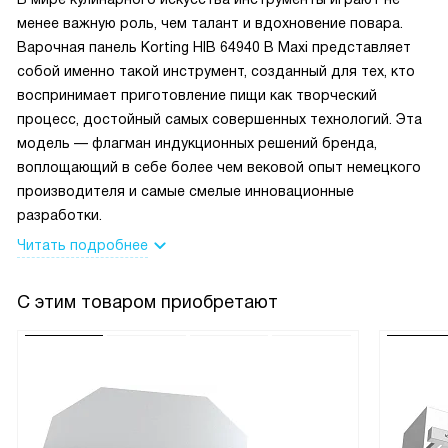
пригодилась — не пришлось бежать в магазин за посудой.
менее важную роль, чем талант и вдохновение повара.
Варочная панель Korting HIB 64940 B Maxi представляет
Очистка не доставляет проблем: поверхность
собой именно такой инструмент, созданный для тех, кто
стеклокерамическая, протерла — как новая.
воспринимает приготовление пищи как творческий
Электрическое подключение и наличие шнура сделали
процесс, достойный самых совершенных технологий. Эта
установку проще, хотя место у меня небольшое, и я
модель — флагман индукционных решений бренда,
сначала волновалась о проводах. Звуковой сигнал
воплощающий в себе более чем вековой опыт немецкого
таймера помогает не пропустить момент, когда блюдо
производителя и самые смелые инновационные
готово, а автоматическое отключение дает
разработки.
дополнительную уверенность, если вдруг забываешь. Вес
Читать подробнее
и общий вид привносят аккуратность на кухню, и мне
нравится, что управление интуитивное — не нужно читать
С этим товаром приобретают
толстую инструкцию, чтобы начать готовить.
Были и курьезы: однажды пыталась использовать
большую прямоугольную сковороду, и мне пришлось
немного переставить посуду, чтобы правильно
распределить нагрев — но функция Bridge решила этот