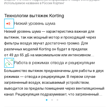
Используемое название в России Кортинг
Технологии вытяжек Korting
Низкий уровень шума
Низкий уровень шума — характеристика важная для
вытяжек, так как мощный мотор и проходящий через
фильтры воздух звучат достаточно громко. Для
различных моделей Korting он будет в пределах
от 49 до 65 дБ на максимальном или интенсивном
режимах. Для сравнения: 45 дБ — это обычный разговор,
Работа в режимах отвода и рециркуляции
50 дБ — громкий разговор.
Большинство вытяжек предназначены для работы в двух
режимах — отвода и рециркуляции. В первом случае
загрязненный воздух, всасываемый устройством,
выводится за пределы помещения через вентиляционный
канал. Рециркуляция подразумевает, что загрязненный
сажей, пылью и жиром воздух очищается при помощи
сначала жирового, а потом сменного угольного фильтра и