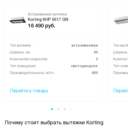
Встраиваемая вытяжка
Korting KHP 6617 GN
16 490
руб.
Тип вытяжки :
встраиваемая
Тип вытя
Ширина, см:
60
Ширина,
Количество скоростей:
3
Количест
Тип освещения:
светодиодное
Тип осв
Производительность, м3/ч:
650
Производ
Перейти к товару
Перейт
Почему стоит выбрать вытяжки Korting