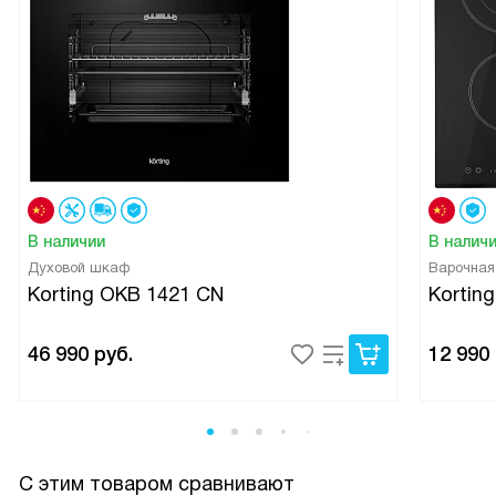
В наличии
В налич
Духовой шкаф
Варочная
Korting OKB 1421 CN
Kortin
46 990
руб.
12 990
С этим товаром сравнивают