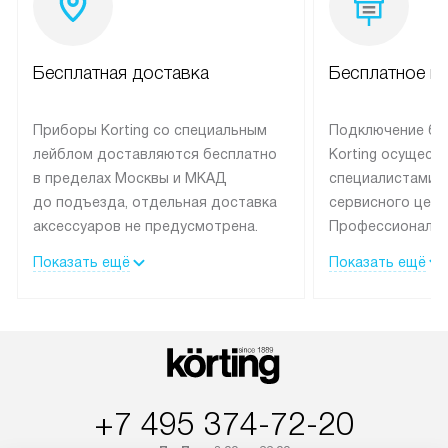
Бесплатная доставка
Бесплатное п
Приборы Korting со специальным
Подключение бы
лейблом доставляются бесплатно
Korting осущест
в пределах Москвы и МКАД
специалистами 
до подъезда, отдельная доставка
сервисного цент
аксессуаров не предусмотрена.
Профессиональн
Выезд за МКАД оплачивается
гарантия долгой
Показать ещё
Показать ещё
дополнительно. При заказе
эксплуатации те
бытовой техники сразу в корзине
и Санкт-Петербу
можно выбрать подходящие
со специальным
условия доставки и оплаты. Если
подключается б
товар в наличии, он может быть
мастера за МКА
отгружен покупателю в течение
за дополнительн
+7 495 374-72-20
трех дней. Доставка в Санкт-
На выполненные
Петербург и другие регионы
предоставляетс