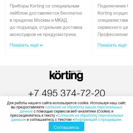
Приборы Korting со специальным
Подключение бы
лейблом доставляются бесплатно
Korting осущест
в пределах Москвы и МКАД
специалистами 
до подъезда, отдельная доставка
сервисного цент
аксессуаров не предусмотрена.
Профессиональн
Выезд за МКАД оплачивается
гарантия долгой
Показать ещё
Показать ещё
дополнительно. При заказе
эксплуатации те
бытовой техники сразу в корзине
и Санкт-Петербу
можно выбрать подходящие
со специальным
условия доставки и оплаты. Если
подключается б
товар в наличии, он может быть
мастера за МКА
отгружен покупателю в течение
за дополнительн
+7 495 374-72-20
трех дней. Доставка в Санкт-
На выполненные
Петербург и другие регионы
предоставляетс
Пн-Пт:
с 8:00 до 22:00
Для работы нашего сайта используются cookie. Используя наш сайт,
осуществляется через
материалы пред
вы предоставляете
согласие на обработку ваших персональных
Сб-Вс:
с 9:00 до 22:00
данных
с помощью сервисов веб-аналитики (Cookie) и
транспортную компанию. После
гарантия в течен
присоединяетесь к тексту «
Согласия на обработку персональных
+7 800 500-62-18
100% предоплаты мы бесплатно
Профессиональ
данных
» и соглашаетесь с текстом «
Информация о продавцах
».
доставляем заказ
и регулярное об
Соглашаюсь
Бесплатно по России