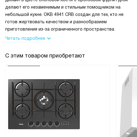
Весёлые случаи тоже бывают: однажды включила духовку
делают его незаменимым и стильным помощником на
на слишком высокий режим и вовремя заметила звук
небольшой кухне. OKB 4941 CRB создан для тех, кто не
таймера, успев спасти блюдо. Теперь стала внимательнее,
готов жертвовать качеством и разнообразием
но и спокойнее, зная, что техника не требует
приготовления из-за ограниченного пространства.
супернавыков.
Читать подробнее
В общем, бытовая техника стала рабочей лошадкой на
С этим товаром приобретают
кухне: простая в использовании, надёжная и почти
беспроблемная в уходе. я доволен покупкой.