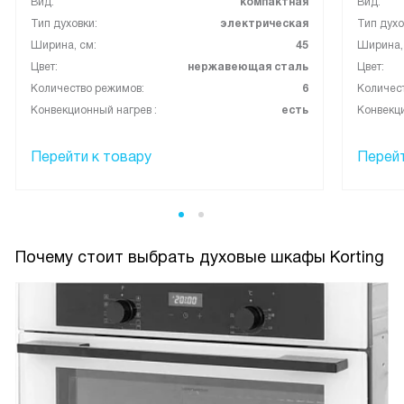
Вид:
компактная
Вид:
Тип духовки:
электрическая
Тип духо
Ширина, см:
45
Ширина,
Цвет:
нержавеющая сталь
Цвет:
Количество режимов:
6
Количес
Конвекционный нагрев :
есть
Конвекци
Перейти к товару
Перейт
Почему стоит выбрать духовые шкафы Korting