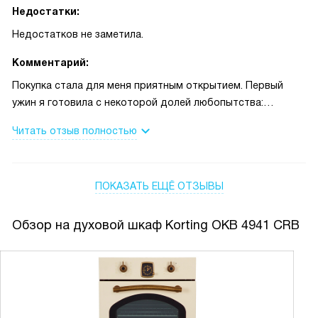
Недостатки:
Недостатков не заметила.
Комментарий:
Покупка стала для меня приятным открытием. Первый
ужин я готовила с некоторой долей любопытства:
поставила пирог и наблюдала за ним через стекло, свет
Читать отзыв полностью
внутри хорошо освещает внутренность, поэтому можно
примерно оценить степень готовности без открытия
дверцы. Выпечка получилась ровно пропечённой, корочка
ПОКАЗАТЬ ЕЩЁ ОТЗЫВЫ
нежная — это было приятно, потому что раньше мне
приходилось подтормаживать температуру и
перекладывать противни.
Обзор на духовой шкаф Korting OKB 4941 CRB
Один из вечеров запомнился особенно: собирались
друзья, и я решилась на целую запечённую курицу. Режим
с вентилятором помог получить хрустящую корочку и
сочное мясо — гости удивлялись, а я радовалась, что всё