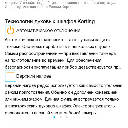
модели. Уточняйте подробную информацию о товаре в инструкции.
Используемое название в России Кортинг
Технологии духовых шкафов Korting
Автоматическое отключение
Автоматическое отключение — это функция защиты
техники. Оно может сработать в нескольких случаях.
Самый распространённый — при выставлении таймера
на приготовление во времени. Для обеспечения
безопасности эксплуатации прибор дезактивируется при
перегреве, а также при длительной работе в одном
Верхний нагрев
режиме (без изменения настроек) свыше заявленного
Верхний нагрев редко используется как самостоятельный
времени.
режим приготовления. Обычно он дополнен конвекцией
или нижним жаром. Данная функция встречается только
в электрических духовых шкафах. Электронагреватель
расположен в верхней части рабочей камеры
и проецирует оттуда жар. С его помощью верхняя
корочка блюда получается более зажаристой.