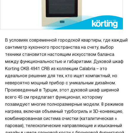
прошло без хлопот. Телескопические направляющие на
одном уровне тоже выручили — противень выдвигался
плавно, не боясь ожогов и не требуя усилий.
Чистка оказалась проще, чем я ожидала. После
нескольких жарких блюд специально опробовала режим
В условиях современной городской квартиры, где каждый
паровой очистки: намочила, включила, и через некоторое
сантиметр кухонного пространства на счету, выбор
время жир стал легче удаляться. Эмалированная
техники становится настоящим искусством баланса
поверхность действительно отполировать проще, и это
между функциональностью и габаритами. Духовой шкаф
добавляет спокойствия, особенно когда время
Korting OKB 4941 CRB из коллекции Calabria – это
ограничено.
идеальное решение для тех, кто ищет компактный, но
невероятно мощный прибор с уникальным дизайном.
Управление механическое, повернуть ручку — и всё
Произведенный в Турции, этот духовой шкаф шириной
понятно. Не люблю сложные цифровые меню, поэтому
всего 45 см предлагает функционал, которому
наличие привычных поворотных переключателей было
позавидуют многие полноразмерные модели. 8 режимов
плюсом. Таймер с звуковым сигналом подсказывает, когда
нагрева, включая объемный турбогриль и 3D-конвекцию,
пора доставать блюдо, а автоматическое отключение
комбинированная система очистки (каталитическая +
даёт уверенность, если нужно отойти ненадолго.
паровая), телескопические направляющие и изысканный
дизайн в цвете слоновой кости с бронзовой фурнитурой