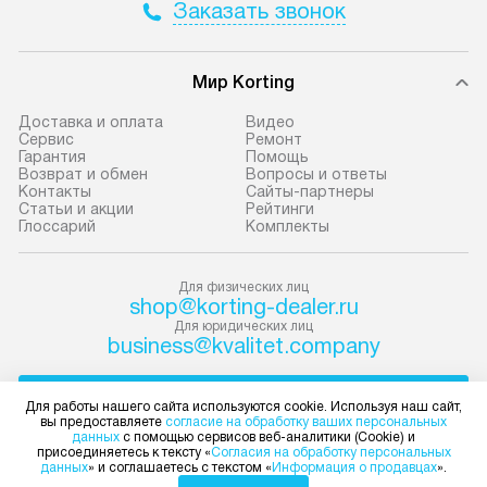
Заказать звонок
Москва. Пожалуйста, уточняйте
техники, предо
условия доставки у менеджера при
возможные ошибк
оформлении заказа.
Готовые коммун
Мир Korting
В оговоренный день служба
предполагают н
Доставка и оплата
Видео
доставки привозит упакованный
установленной р
Сервис
Ремонт
Гарантия
Помощь
прибор до подъезда. Если
к водопроводу, 
Возврат и обмен
Вопросы и ответы
требуется переместить технику
точке слива, в з
Контакты
Сайты-партнеры
Статьи и акции
Рейтинги
до двери квартиры или до места
от категории те
Глоссарий
Комплекты
установки, пожалуйста,
подключение пр
предварительно обговорите это
упаковки и тран
Для физических лиц
с менеджером. За данную услугу
креплений, при 
shop@korting-dealer.ru
взимается дополнительная плата.
и соединение от
Для юридических лиц
Важно учесть, что если габариты
Техника монтиру
business@kvalitet.company
прибора не позволяют пронести
нишу или на зар
чего через дверной проем,
предусмотренно
НАПИСАТЬ РУКОВОДСТВУ
Для работы нашего сайта используются cookie. Используя наш сайт,
то сотрудники транспортной
с проверкой по 
вы предоставляете
согласие на обработку ваших персональных
данных
с помощью сервисов веб-аналитики (Cookie) и
службы не могут демонтировать
подключается к
Политика конфиденциальности
присоединяетесь к тексту «
Согласия на обработку персональных
данных
» и соглашаетесь с текстом «
Информация о продавцах
».
дверцы, ручки или другие
коммуникациям.
Условия продажи