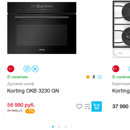
В наличии
5
(2)
В налич
Духовой шкаф
Варочная
Korting OKB 3230 GN
Kortin
56 990
руб.
37 990
61 490
руб.
-7%