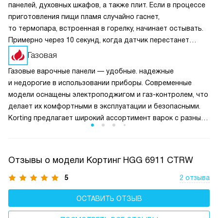
панелей, духовных шкафов, а также плит. Если в процессе
приготовления пищи пламя случайно гаснет,
то термопара, встроенная в горелку, начинает остывать.
Примерно через 10 секунд, когда датчик перестанет
получать сигнал о нагреве, перекроется подача топлива.
Газовая
Это предотвращает возможную утечку газа.
Газовые варочные панели — удобные. надежные
и недорогие в использовании приборы. Современные
модели оснащены электроподжигом и газ-контролем, что
делает их комфортными в эксплуатации и безопасными.
Korting предлагает широкий ассортимент варок с разным
количеством конфорок, от 1 до 5, в разном дизайне.
Отзывы о модели Кортинг HGG 6911 CTRW
5
2 отзыва
ОСТАВИТЬ ОТЗЫВ