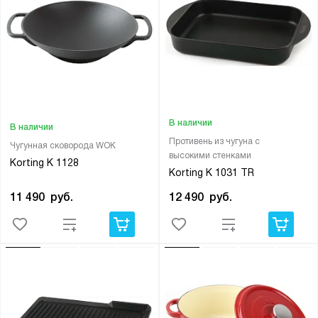
В наличии
В наличии
Противень из чугуна с
Чугунная сковорода WOK
высокими стенками
Korting K 1128
Korting K 1031 TR
11 490
руб.
12 490
руб.