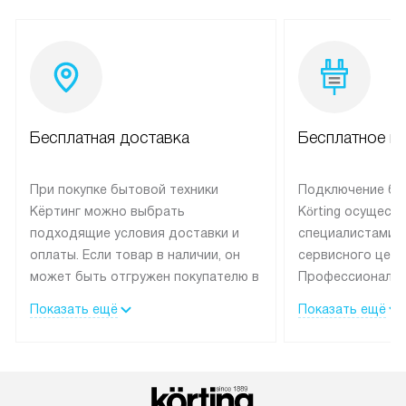
Бесплатная доставка
Бесплатное п
При покупке бытовой техники
Подключение бы
Кёртинг можно выбрать
Körting осущест
подходящие условия доставки и
специалистами 
оплаты. Если товар в наличии, он
сервисного цент
может быть отгружен покупателю в
Профессиональн
течение трех дней.
гарантия долгой
Показать ещё
Показать ещё
эксплуатации тех
Техника со специальным лейблом
доставляется бесплатно по
В Москве техник
Москве. Выезд за МКАД
лейблом подклю
оплачивается дополнительно.
Выезд мастера 