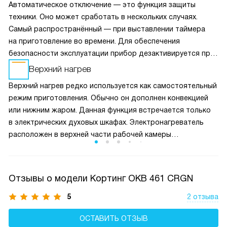
Автоматическое отключение — это функция защиты
техники. Оно может сработать в нескольких случаях.
Самый распространённый — при выставлении таймера
на приготовление во времени. Для обеспечения
безопасности эксплуатации прибор дезактивируется при
перегреве, а также при длительной работе в одном
Верхний нагрев
режиме (без изменения настроек) свыше заявленного
Верхний нагрев редко используется как самостоятельный
времени.
режим приготовления. Обычно он дополнен конвекцией
или нижним жаром. Данная функция встречается только
в электрических духовых шкафах. Электронагреватель
расположен в верхней части рабочей камеры
и проецирует оттуда жар. С его помощью верхняя
корочка блюда получается более зажаристой.
Отзывы о модели Кортинг OKB 461 CRGN
5
2 отзыва
ОСТАВИТЬ ОТЗЫВ