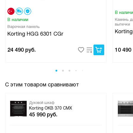
пищи. Однажды, когда я забыла выключить духовку, она
В налич
автоматически отключилась, спасая мой ужин и мою
В наличии
Камень д
кухню!
выпечки
Варочная панель
В общем, я просто в восторге от этого духового шкафа.
Kortin
Korting HGG 6301 CGr
Он не только делает мою кухню красивой, но и делает
процесс приготовления пищи намного проще и приятнее!
24 490
руб.
10 490
С этим товаром сравнивают
Духовой шкаф
Korting OKB 370 CMX
45 990
руб.