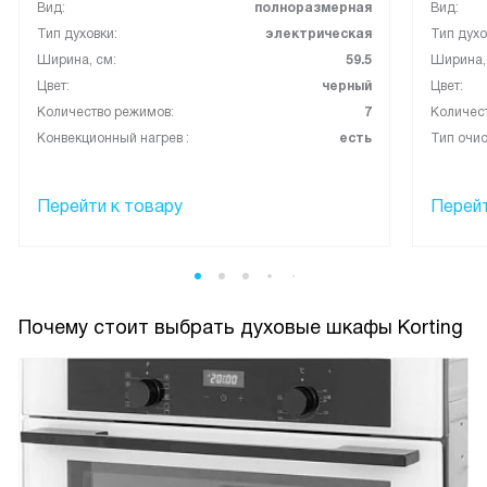
Вид:
полноразмерная
Вид:
Тип духовки:
электрическая
Тип духо
Ширина, см:
59.5
Ширина,
Цвет:
черный
Цвет:
Количество режимов:
7
Количес
Конвекционный нагрев :
есть
Тип очис
Перейти к товару
Перейт
Почему стоит выбрать духовые шкафы Korting