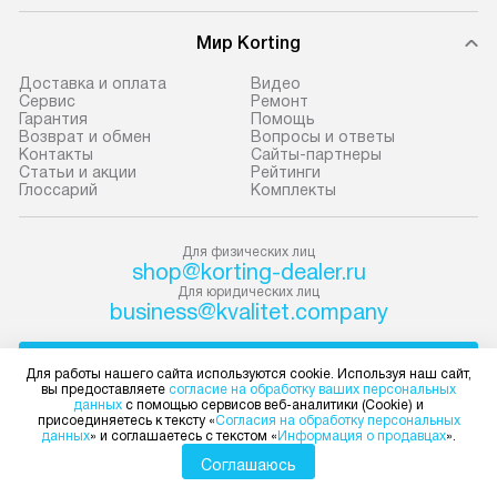
Готовые коммун
В оговоренный день служба
предполагают н
Мир Korting
доставки привозит упакованный
установленной р
Доставка и оплата
Видео
прибор до подъезда. Если
к водопроводу, 
Сервис
Ремонт
Гарантия
Помощь
требуется переместить технику
точке слива, в з
Возврат и обмен
Вопросы и ответы
до двери квартиры или до места
от категории те
Контакты
Сайты-партнеры
Статьи и акции
Рейтинги
установки, пожалуйста,
подключение пр
Глоссарий
Комплекты
предварительно обговорите это
упаковки и тран
с менеджером. За данную услугу
креплений, при 
Для физических лиц
взимается дополнительная плата.
и соединение от
shop@korting-dealer.ru
Важно учесть, что если габариты
Техника монтиру
Для юридических лиц
прибора не позволяют пронести
нишу или на зар
business@kvalitet.company
чего через дверной проем,
предусмотренно
то сотрудники транспортной
с проверкой по 
НАПИСАТЬ РУКОВОДСТВУ
Для работы нашего сайта используются cookie. Используя наш сайт,
службы не могут демонтировать
подключается к
вы предоставляете
согласие на обработку ваших персональных
данных
с помощью сервисов веб-аналитики (Cookie) и
дверцы, ручки или другие
коммуникациям.
Политика конфиденциальности
присоединяетесь к тексту «
Согласия на обработку персональных
данных
» и соглашаетесь с текстом «
Информация о продавцах
».
выступающие элементы, так как это
первый запуск и 
Условия продажи
Карта сайта
Соглашаюсь
может привести к отказу
консультация по
© 2004 – 2026 Магазин Korting «Kvalitet Trade, LLC»
в гарантийном ремонте в будущем.
В стандартную у