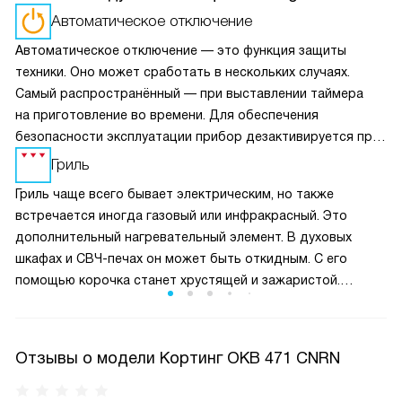
Автоматическое отключение
Автоматическое отключение — это функция защиты
техники. Оно может сработать в нескольких случаях.
Самый распространённый — при выставлении таймера
на приготовление во времени. Для обеспечения
безопасности эксплуатации прибор дезактивируется при
перегреве, а также при длительной работе в одном
Гриль
режиме (без изменения настроек) свыше заявленного
Гриль чаще всего бывает электрическим, но также
времени.
встречается иногда газовый или инфракрасный. Это
дополнительный нагревательный элемент. В духовых
шкафах и СВЧ-печах он может быть откидным. С его
помощью корочка станет хрустящей и зажаристой.
Поэтому под приготовляемое блюдо следует установить
тарелку или противень, в которые бы стекал сок и жир.
Отзывы о модели Кортинг OKB 471 CNRN