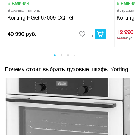
В наличии
В налич
Варочная панель
Встраива
Korting HGG 67009 CQTGr
Kortin
12 990
40 990
руб.
14 290
руб.
Почему стоит выбрать духовые шкафы Korting