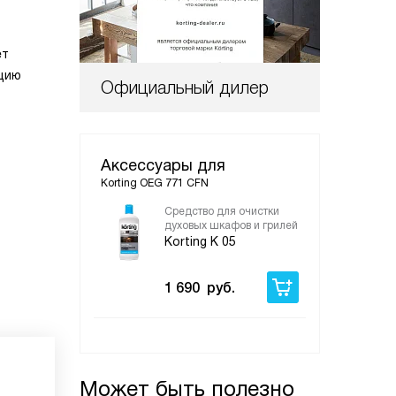
ет
ацию
Официальный дилер
Аксессуары для
Korting OEG 771 CFN
Средство для очистки
духовых шкафов и грилей
Korting K 05
1 690
руб.
Может быть полезно