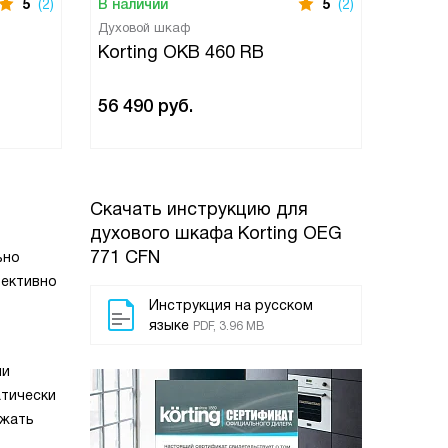
5
(2)
В наличии
5
(2)
В нали
Духовой шкаф
Духово
Korting OKB 460 RB
Korti
56 490
руб.
76 49
Скачать инструкцию для
духового шкафа
Korting OEG
771 CFN
ьно
фективно
Инструкция на русском
языке
PDF, 3.96 MB
ии
атически
ажать