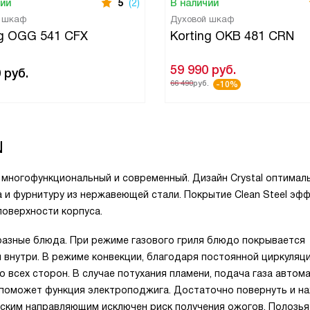
чии
5
(2)
В наличии
й шкаф
Духовой шкаф
ng OGG 541 CFX
Korting OKB 481 CRN
59 990
руб.
0
руб.
66 490
руб.
-10%
N
 многофункциональный и современный. Дизайн Crystal оптимал
а и фурнитуру из нержавеющей стали. Покрытие Clean Steel эф
поверхности корпуса.
разные блюда. При режиме газового гриля блюдо покрывается
 внутри. В режиме конвекции, благодаря постоянной циркуляц
 всех сторон. В случае потухания пламени, подача газа автом
 поможет функция электроподжига. Достаточно повернуть и н
ским направляющим исключен риск получения ожогов. Полозья