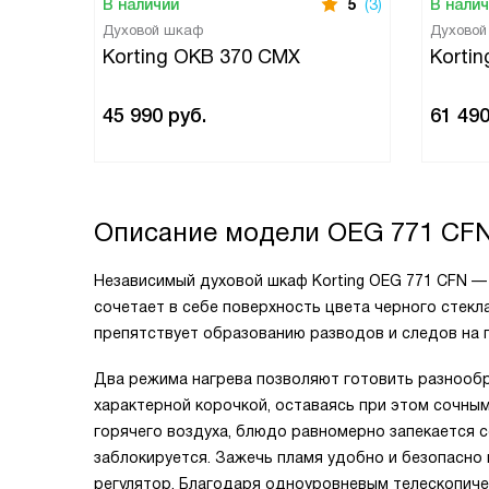
В наличии
5
(3)
В нали
Духовой шкаф
Духово
Korting OKB 370 CMX
Korti
45 990
руб.
61 49
Описание модели
OEG 771 CF
Независимый духовой шкаф Korting OEG 771 CFN —
сочетает в себе поверхность цвета черного стекл
препятствует образованию разводов и следов на 
Два режима нагрева позволяют готовить разнооб
характерной корочкой, оставаясь при этом сочным
горячего воздуха, блюдо равномерно запекается со
заблокируется. Зажечь пламя удобно и безопасно
регулятор. Благодаря одноуровневым телескопиче