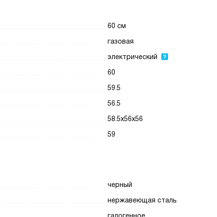
60 см
газовая
электрический
60
59.5
56.5
58.5х56х56
59
черный
нержавеющая сталь
галогенное