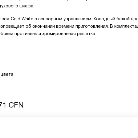
ухового шкафа.
леем Cold White с сенсорным управлением. Холодный белый цв
л оповещает об окончании времени приготовления. В комплект
убокий противень и хромированная решетка.
 цвета
771 CFN