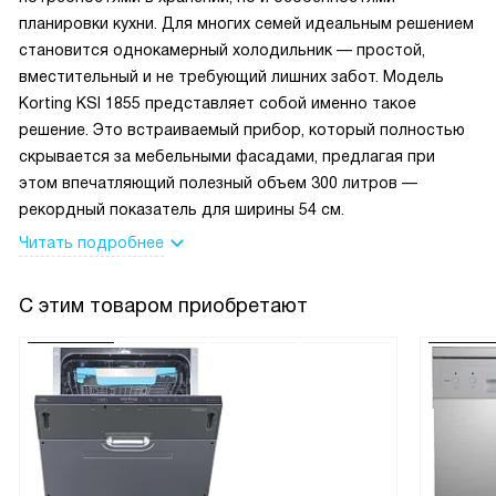
пользовалась, но видела в сети много хороших отзывов о
планировки кухни. Для многих семей идеальным решением
ней. Поэтому остановила свой выбор на этой модели.
становится однокамерный холодильник — простой,
Холодильник встраиваемый, он идеально вписался в нишу
вместительный и не требующий лишних забот. Модель
нашего гарнитура на рабочей кухне. Есть режим
Korting KSI 1855 представляет собой именно такое
суперохлаждения, мы иногда включаем его по утрам,
решение. Это встраиваемый прибор, который полностью
после того, как положим внутрь все контейнеры с едой.
скрывается за мебельными фасадами, предлагая при
Система разморозки автоматическая, не нужно
этом впечатляющий полезный объем 300 литров —
размораживать прибор вручную! Это очень удобно, т.к. на
рекордный показатель для ширины 54 см.
работе ни у кого нет времени возиться с чисткой
Читать подробнее
холодильника. Есть контейнер для овощей и фруктов.
Холодильник работает очень тихо, его практически не
С этим товаром приобретают
слышно. Отличный бытовой прибор, со своими функциями
справляется.