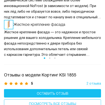
динамической системе охлаждения или более
инновационной NoFrost (в зависимости от модели). При
них лёд либо не образуется вовсе, либо периодически
подтапливается и стекает по каналу вниз в специальный
резервуар, откуда затем испаряется.
Жесткое крепление фасада
Жесткое крепление фасада — это надежное и простое
решение для вашего холодильника. Крепление мебельного
фасада непосредственно к двери прибора без
использования дополнительных петель или связей
с каркасом гарнитура. Это облегчает открывание
и закрывание, обеспечивает высокую надежность
и долговечность, предотвращая появление
нежелательных зазоров в течение долгого времени,
Отзывы о модели Кортинг KSI 1855
а также снижая вероятность износа. Кроме того, это
решение не ограничивает угол открывания двери, делая
5
2 отзыва
использование вашего холодильника максимально
ОСТАВИТЬ ОТЗЫВ
удобным и функциональным.
ПОСМОТРЕТЬ ВСЕ ОТЗЫВЫ