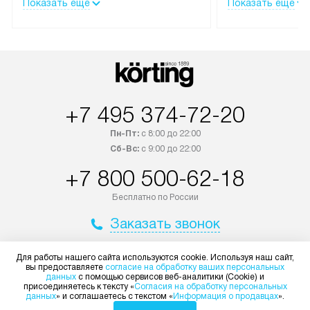
Показать ещё
Показать ещё
дополнительно. При заказе
эксплуатации те
бытовой техники сразу в корзине
и Санкт-Петербу
можно выбрать подходящие
со специальным
условия доставки и оплаты. Если
подключается б
товар в наличии, он может быть
мастера за МКА
отгружен покупателю в течение
за дополнительн
+7 495 374-72-20
трех дней. Доставка в Санкт-
На выполненные
Петербург и другие регионы
предоставляетс
Пн-Пт:
с 8:00 до 22:00
осуществляется через
материалы пред
Сб-Вс:
с 9:00 до 22:00
транспортную компанию. После
гарантия в течен
+7 800 500-62-18
100% предоплаты мы бесплатно
Профессиональ
доставляем заказ
и регулярное об
Бесплатно по России
до представительства
обеспечивают д
Заказать звонок
транспортной компании в городе
и эффективное 
Москва. Пожалуйста, уточняйте
техники, предо
Для работы нашего сайта используются cookie. Используя наш сайт,
условия доставки у менеджера при
возможные ошибк
вы предоставляете
согласие на обработку ваших персональных
Мир Korting
оформлении заказа.
данных
с помощью сервисов веб-аналитики (Cookie) и
присоединяетесь к тексту «
Согласия на обработку персональных
Готовые коммун
Доставка и оплата
Видео
данных
» и соглашаетесь с текстом «
Информация о продавцах
».
В оговоренный день служба
предполагают н
Сервис
Ремонт