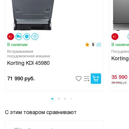
В наличии
5
(2)
В налич
Встраиваемая
Посудомо
посудомоечная машина
Kortin
Korting KDI 45980
35 990
71 990
руб.
38 990
руб.
С этим товаром сравнивают