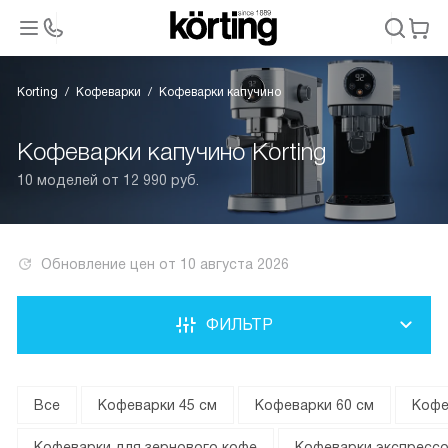
Korting
Кофеварки
Кофеварки капучино
Кофеварки капучино Korting
10 моделей от 12 990 руб.
Обновление цен от
10 августа 2026
ФИЛЬТР
Все
Кофеварки 45 см
Кофеварки 60 см
Кофе
Кофеварки для зернового кофе
Кофеварки экспресс