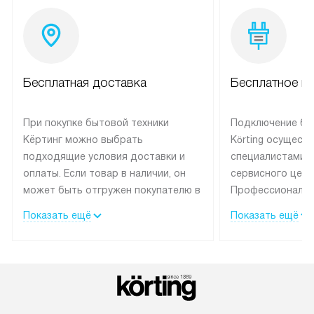
Бесплатная доставка
Бесплатное п
При покупке бытовой техники
Подключение бы
Кёртинг можно выбрать
Körting осущест
подходящие условия доставки и
специалистами 
оплаты. Если товар в наличии, он
сервисного цент
может быть отгружен покупателю в
Профессиональн
течение трех дней.
гарантия долгой
Показать ещё
Показать ещё
эксплуатации тех
Техника со специальным лейблом
доставляется бесплатно по
В Москве техник
Москве. Выезд за МКАД
лейблом подклю
оплачивается дополнительно.
Выезд мастера 
Возможна доставка товаров по
за дополнительн