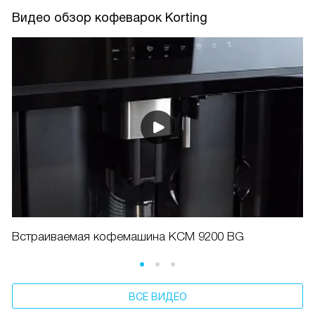
кофе, а сама техника стала настоящим помощником на
Видео обзор кофеварок Korting
кухне.
Встраиваемая кофемашина KCM 9200 BG
ВСЕ ВИДЕО