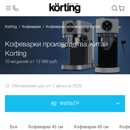
Korting
Кофеварки
Кофеварки производства Китай
Кофеварки производства Китай
Korting
10 моделей от 12 990 руб.
Обновление цен от
7 августа 2026
ФИЛЬТР
Все
Кофеварки 45 см
Кофеварки 60 см
Кофе