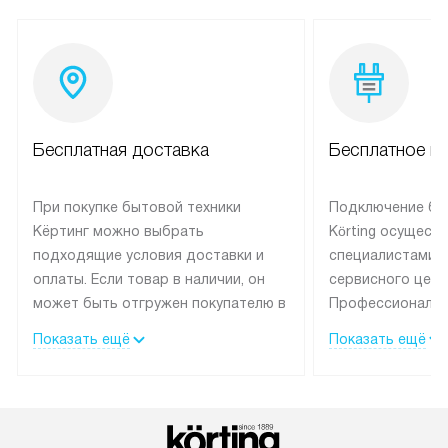
Бесплатная доставка
Бесплатное п
При покупке бытовой техники
Подключение бы
Кёртинг можно выбрать
Körting осущест
подходящие условия доставки и
специалистами 
оплаты. Если товар в наличии, он
сервисного цент
может быть отгружен покупателю в
Профессиональн
течение трех дней.
гарантия долгой
Показать ещё
Показать ещё
эксплуатации тех
Техника со специальным лейблом
доставляется бесплатно по
В Москве техник
Москве. Выезд за МКАД
лейблом подклю
оплачивается дополнительно.
Выезд мастера 