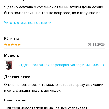
Я давно мечтала о кофейной станции, чтобы дома можно
было приготовить не только эспрессо, но и капучино или
латте. После покупки сразу оценила, как просто
Читать отзыв полностью
пользоваться сенсорным управлением — все понятно и
быстро. Особенно нравится, что можно засыпать
зерновой кофе, и он перемалывается прямо перед
Юлиана
приготовлением. Это дает насыщенный вкус, а запах по
09.11.2025
утрам теперь просто потрясающий.
Модель:
Очень удобно, что можно готовить сразу две чашки —
Отдельностоящая кофеварка Korting KCM 1004 ER
когда утром спешим с мужем, это экономит время. Я
люблю капучино, поэтому ручной капучинатор стал моим
Достоинства:
любимым инструментом. Поначалу боялась, что не
получится правильно взбить молоко, но после пары
Очень понравилось, что можно готовить сразу две чашки
попыток всё стало получаться легко и красиво. Иногда
и есть функция подогрева чашек.
балую себя латте — станция делает и его, и просто
Недостатки:
горячую воду для чая или растворимого кофе.
Для себя недостатков не нашла, всё устраивает.