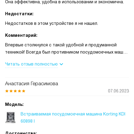
Она эффективна, удобна в использовании и экономична.
Недостатки:
Недостатков в этом устройстве я не нашел.
Комментарий:
Впервые столкнулся с такой удобной и продуманной
техникой! Всегда был противником посудомоечных машин,
но эта модель полностью изменила мое мнение.
Читать отзыв полностью
Сразу бросается в глаза ее вместительность - 15
комплектов посуды. Это просто спасение для большой
семьи! Но даже если у вас мало посуды, функция
Анастасия Герасимова
половинной загрузки позволяет экономить воду и
07.06.2023
электроэнергию.
Удивило и количество программ - целых 9! И все они
Модель:
действительно полезны и продуманы. Была приятно
Встраиваемая посудомоечная машина Korting KDI
удивлена наличием автопрограммы и программы быстрой
60898 I
мойки. Очень удобно, когда нужно быстро приготовить
стол для гостей.
Достоинства: