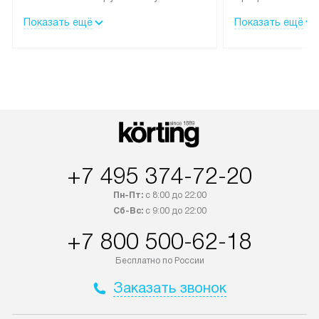
течение трех дней.
гарантия долгой
Показать ещё
Показать ещё
эксплуатации тех
Техника со специальным лейблом
доставляется бесплатно по
В Москве техник
Москве. Выезд за МКАД
лейблом подклю
оплачивается дополнительно.
Выезд мастера 
Возможна доставка товаров по
за дополнительн
России.
+7 495 374-72-20
Пн-Пт:
с 8:00 до 22:00
Сб-Вс:
с 9:00 до 22:00
+7 800 500-62-18
Бесплатно по России
Заказать звонок