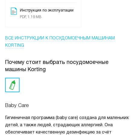
настроить необходимый вам режим работы. Функция «луч
Инструкция по эксплуатации
на полу» имеет двухцветную индикацию. Открытие
PDF, 1.19 MB
дверцы осуществляется автоматически. Имеется таймер,
который я использую, в основном при ночной стирке.
Ставлю так, чтоб к моему пробуждению машина закончила
ВСЕ ИНСТРУКЦИИ
К ПОСУДОМОЕЧНЫМ МАШИНАМ
цикл работы.
KORTING
Почему стоит выбрать посудомоечные
машины Korting
Baby Care
Гигиеничная программа (baby care) создана для маленьких
детей, а также людей, страдающих аллергией. Она
обеспечивает качественную дезинфекцию за счёт