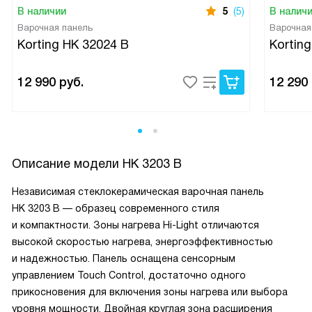
В наличии
5
(5)
В налич
Варочная панель
Варочная
Korting HK 32024 B
Kortin
12 990
руб.
12 290
Описание модели
HK 3203 B
Независимая стеклокерамическая варочная панель
HK 3203 B — образец современного стиля
и компактности. Зоны нагрева Hi-Light отличаются
высокой скоростью нагрева, энергоэффективностью
и надежностью. Панель оснащена сенсорным
управлением Touch Control, достаточно одного
прикосновения для включения зоны нагрева или выбора
уровня мощности. Двойная круглая зона расширения