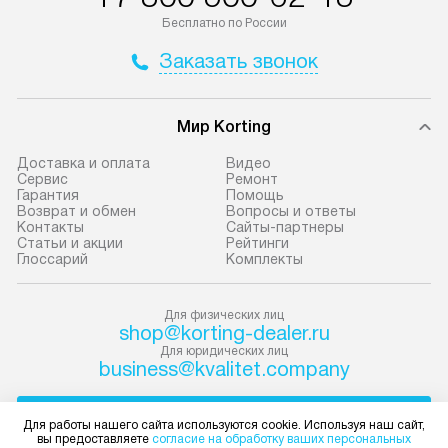
до представительства
обеспечивают д
Бесплатно по России
транспортной компании в городе
и эффективное 
Заказать звонок
Москва. Пожалуйста, уточняйте
техники, предо
условия доставки у менеджера при
возможные ошибк
оформлении заказа.
Мир Korting
Готовые коммун
В оговоренный день служба
предполагают н
Доставка и оплата
Видео
Сервис
Ремонт
доставки привозит упакованный
установленной р
Гарантия
Помощь
прибор до подъезда. Если
к водопроводу, 
Возврат и обмен
Вопросы и ответы
Контакты
Сайты-партнеры
требуется переместить технику
точке слива, в з
Статьи и акции
Рейтинги
до двери квартиры или до места
от категории те
Глоссарий
Комплекты
установки, пожалуйста,
подключение пр
предварительно обговорите это
упаковки и тран
Для физических лиц
с менеджером. За данную услугу
креплений, при 
shop@korting-dealer.ru
взимается дополнительная плата.
и соединение от
Для юридических лиц
business@kvalitet.company
Важно учесть, что если габариты
Техника монтиру
прибора не позволяют пронести
нишу или на зар
НАПИСАТЬ РУКОВОДСТВУ
чего через дверной проем,
предусмотренно
Для работы нашего сайта используются cookie. Используя наш сайт,
вы предоставляете
согласие на обработку ваших персональных
то сотрудники транспортной
с проверкой по 