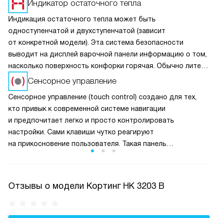
Индикатор остаточного тепла
Индикация остаточного тепла может быть
одноступенчатой и двухступенчатой (зависит
от конкретной модели). Эта система безопасности
выводит на дисплей варочной панели информацию о том,
насколько поверхность конфорки горячая. Обычно литера
«H» означает очень высокую температуру, а «h» — чуть
Сенсорное управление
ниже. Но, тем не менее, риск получить ожог остаётся.
Сенсорное управление (touch control) создано для тех,
кто привык к современной системе навигации
и предпочитает легко и просто контролировать
настройки. Сами клавиши чутко реагируют
на прикосновение пользователя. Такая панель
встречается практически в каждом виде техники
и зачастую сопровождается дисплеем, отображающим
выставленные параметры.
Отзывы о модели Кортинг HK 3203 B