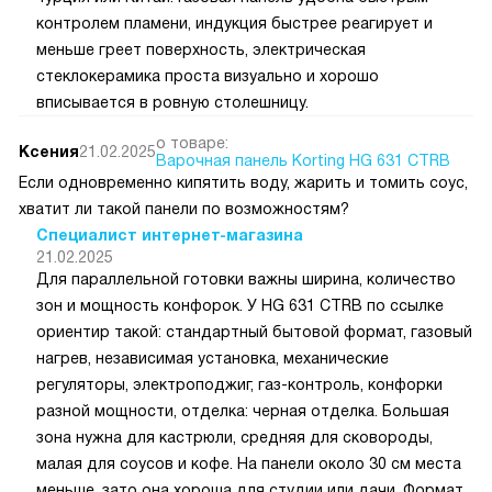
контролем пламени, индукция быстрее реагирует и
меньше греет поверхность, электрическая
стеклокерамика проста визуально и хорошо
вписывается в ровную столешницу.
о товаре:
Ксения
21.02.2025
Варочная панель Korting HG 631 CTRB
Если одновременно кипятить воду, жарить и томить соус,
хватит ли такой панели по возможностям?
Специалист интернет-магазина
21.02.2025
Для параллельной готовки важны ширина, количество
зон и мощность конфорок. У HG 631 CTRB по ссылке
ориентир такой: стандартный бытовой формат, газовый
нагрев, независимая установка, механические
регуляторы, электроподжиг, газ-контроль, конфорки
разной мощности, отделка: черная отделка. Большая
зона нужна для кастрюли, средняя для сковороды,
малая для соусов и кофе. На панели около 30 см места
меньше, зато она хороша для студии или дачи. Формат