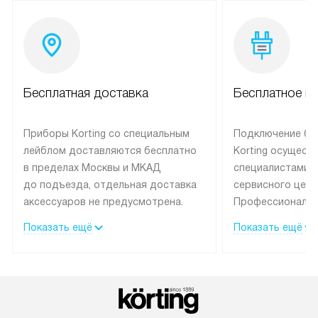
Бесплатная доставка
Бесплатное п
Приборы Korting со специальным
Подключение бы
лейблом доставляются бесплатно
Korting осущест
в пределах Москвы и МКАД
специалистами 
до подъезда, отдельная доставка
сервисного цент
аксессуаров не предусмотрена.
Профессиональн
Выезд за МКАД оплачивается
гарантия долгой
Показать ещё
Показать ещё
дополнительно. При заказе
эксплуатации те
бытовой техники сразу в корзине
и Санкт-Петербу
можно выбрать подходящие
со специальным
условия доставки и оплаты. Если
подключается б
товар в наличии, он может быть
мастера за МКА