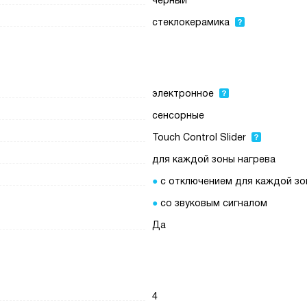
черный
стеклокерамика
электронное
сенсорные
Touch Control Slider
для каждой зоны нагрева
с отключением для каждой з
со звуковым сигналом
Да
4