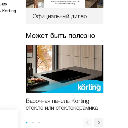
ания
 Korting
Официальный дилер
Может быть полезно
Варочная панель Korting
Варочны
стекло или стеклокерамика
стекле:
преиму