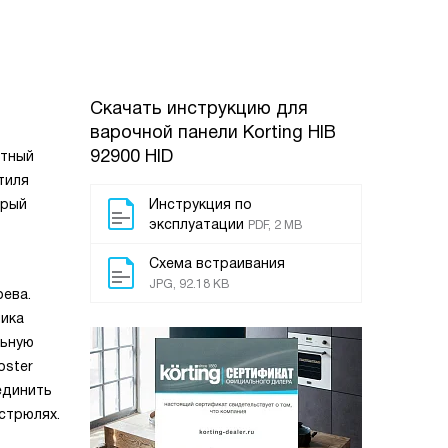
Скачать инструкцию для
варочной панели
Korting HIB
92900 HID
нтный
тиля
орый
Инструкция по
эксплуатации
PDF, 2 MB
Схема встраивания
JPG, 92.18 KB
рева.
ника
льную
oster
единить
стрюлях.