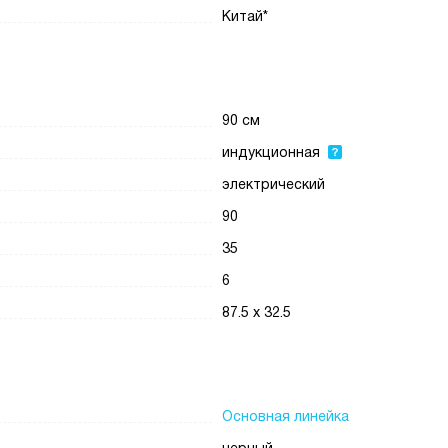
Китай*
90 см
индукционная
электрический
90
35
6
87.5 х 32.5
Основная линейка