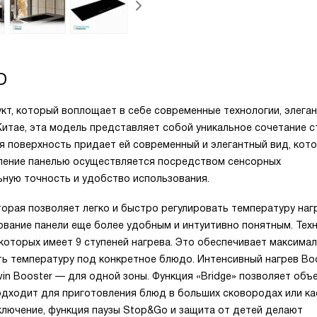
D
укт, который воплощает в себе современные технологии, элега
Китае, эта модель представляет собой уникальное сочетание с
я поверхность придает ей современный и элегантный вид, кот
вление панелью осуществляется посредством сенсорных
ьную точность и удобство использования.
оторая позволяет легко и быстро регулировать температуру наг
ование панели еще более удобным и интуитивно понятным. Тех
которых имеет 9 ступеней нагрева. Это обеспечивает максима
ить температуру под конкретное блюдо. Интенсивный нагрев Bo
win Booster — для одной зоны. Функция «Bridge» позволяет объ
одходит для приготовления блюд в больших сковородах или ка
ключение, функция паузы Stop&Go и защита от детей делают