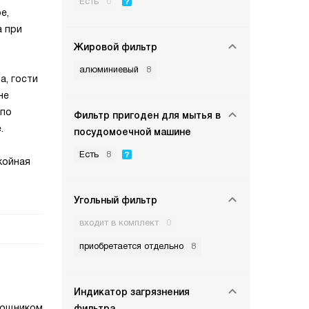
Есть
0
е,
а при
Жировой фильтр
алюминиевый
8
а, гости
не
 по
Фильтр пригоден для мытья в
.
посудомоечной машине
Есть
8
койная
Угольный фильтр
входит в комплект
0
приобретается отдельно
8
Индикатор загрязнения
мощником
фильтра