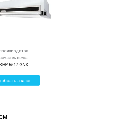
 производства
аемая вытяжка
 KHP 5517 GNX
добрать аналог
 см