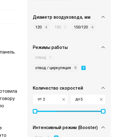
Диаметр воздуховода, мм
120
4
150
0
150/120
4
Режимы работы
панель.
отвод
0
отвод / циркуляция
8
Количество скоростей
готовила
зговору
от
до
по
Интенсивный режим (Booster)
е
это