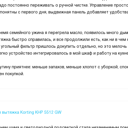
адо постоянно переживать о ручной чистке. Управление просто
 понятны с первого дня, выдвижная панель добавляет удобств
ремя семейного ужина я перегрела масло, появилось много дым
тяжка быстро справилась, и все продолжили есть, как ни в чем 
 угольный фильтр пришлось докупить отдельно, но это мелочь
легко устройство интегрировалось в мой шкаф и работу на кухне
утину приятнее: меньше запахов, меньше хлопот с уборкой, спо
ен покупкой.
 вытяжка Korting KHP 5512 GW
внем шума и светодиодной подсветкой стала незаменимым по