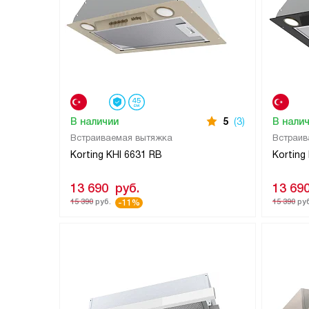
В наличии
5
(3)
В нали
Встраиваемая вытяжка
Встраив
Korting KHI 6631 RB
Korting
13 690
руб.
13 69
15 390
руб.
15 390
руб
-11%