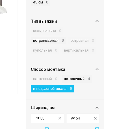
45 см
8
Тип вытяжки
козырьковая
0
встраиваемая
8
островная
0
купольная
0
вертикальная
0
Способ монтажа
настенный
0
потолочный
4
в подвесной шкаф
8
Ширина, см
от
до