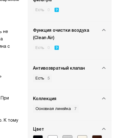
Есть
0
Функция очистки воздуха
ь не
(Clean Air)
на
ина с
Есть
0
Антивозвратный клапан
ь
Есть
5
 При
Коллекция
Основная линейка
7
. К тому
Цвет