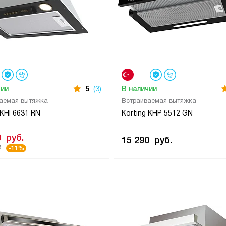
чии
5
(3)
В наличии
аемая вытяжка
Встраиваемая вытяжка
 KHI 6631 RN
Korting KHP 5512 GN
0
руб.
15 290
руб.
.
-11%