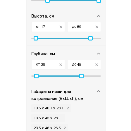
Высота, см
от
до
Глубина, см
от
до
Габариты ниши для
встраивания (ВхШхГ), см
13.5 х 40.1 х 28.1
2
13.5 х 45 х 28
1
23.5 х 46 х 26.5
2