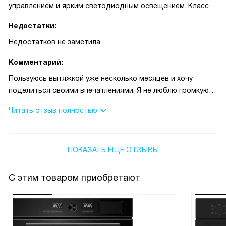
управлением и ярким светодиодным освещением. Класс
Недостатки:
Недостатков не заметила.
Комментарий:
Пользуюсь вытяжкой уже несколько месяцев и хочу
поделиться своими впечатлениями. Я не люблю громкую
технику, поэтому сначала волновалась о шуме — утром
Читать отзыв полностью
часто готовлю завтрак, когда дом ещё спит. Эта модель
работает значительно тише, чем старый прибор, и шум не
мешает ни мне, ни соседям. Управление простое: кнопки
ПОКАЗАТЬ ЕЩЁ ОТЗЫВЫ
понятные, пальцем нажимаются легко, даже если руки
слегка в тесте или масле. Две светодиодные лампы дают
ровный свет над плитой, и теперь я меньше включаю
С этим товаром приобретают
основной свет кухни — экономно и удобно.
Однажды готовила рыбу для гостей, и запах обычно
долго держался. Я включила вытяжку на более высокую