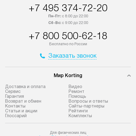
+7 495 374-72-20
трех дней. Доставка в Санкт-
На выполненные
Петербург и другие регионы
предоставляетс
Пн-Пт:
с 8:00 до 22:00
осуществляется через
материалы пред
Сб-Вс:
с 9:00 до 22:00
транспортную компанию. После
гарантия в течен
+7 800 500-62-18
100% предоплаты мы бесплатно
Профессиональ
доставляем заказ
и регулярное об
Бесплатно по России
до представительства
обеспечивают д
Заказать звонок
транспортной компании в городе
и эффективное 
Москва. Пожалуйста, уточняйте
техники, предо
условия доставки у менеджера при
возможные ошибк
Мир Korting
оформлении заказа.
Готовые коммун
Доставка и оплата
Видео
В оговоренный день служба
предполагают н
Сервис
Ремонт
Гарантия
Помощь
доставки привозит упакованный
установленной р
Возврат и обмен
Вопросы и ответы
прибор до подъезда. Если
к водопроводу, 
Контакты
Сайты-партнеры
Статьи и акции
Рейтинги
требуется переместить технику
точке слива, в з
Глоссарий
Комплекты
до двери квартиры или до места
от категории те
установки, пожалуйста,
подключение пр
Для физических лиц
предварительно обговорите это
упаковки и тран