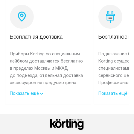
Бесплатная доставка
Бесплатное п
Приборы Korting со специальным
Подключение бы
лейблом доставляются бесплатно
Korting осущест
в пределах Москвы и МКАД
специалистами 
до подъезда, отдельная доставка
сервисного цент
аксессуаров не предусмотрена.
Профессиональн
Выезд за МКАД оплачивается
гарантия долгой
Показать ещё
Показать ещё
дополнительно. При заказе
эксплуатации те
бытовой техники сразу в корзине
и Санкт-Петербу
можно выбрать подходящие
со специальным
условия доставки и оплаты. Если
подключается б
товар в наличии, он может быть
мастера за МКА
отгружен покупателю в течение
за дополнительн