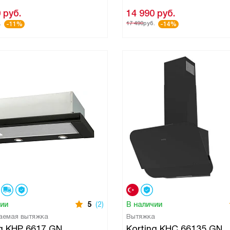
0
руб.
14 990
руб.
.
17 490
руб.
-11%
-14%
чии
5
(2)
В наличии
аемая вытяжка
Вытяжка
ng KHP 6617 GN
Korting KHC 66135 GN