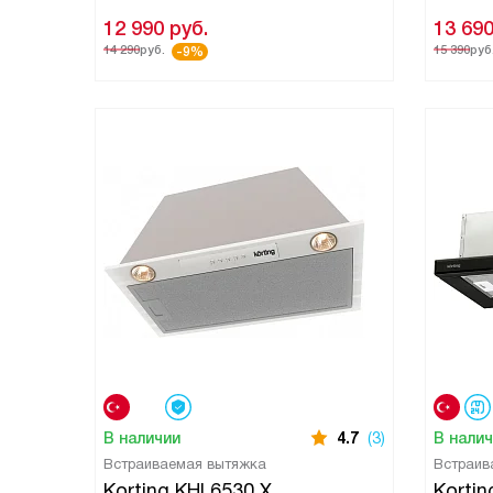
12 990
руб.
13 69
14 290
руб.
15 390
руб
-9%
В наличии
4.7
(3)
В нали
Встраиваемая вытяжка
Встраив
Korting KHI 6530 X
Korti