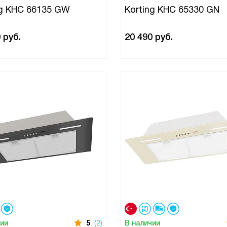
ng KHC 66135 GW
Korting KHC 65330 GN
0
руб.
20 490
руб.
чии
5
(2)
В наличии