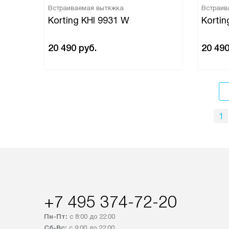
Встраиваемая вытяжка
Встраив
Korting KHI 9931 W
Kortin
20 490
руб.
20 49
1
+7 495 374-72-20
Пн-Пт:
с 8:00 до 22:00
Сб-Вс:
с 9:00 до 22:00