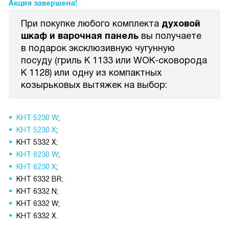
Акция завершена!
При покупке любого комплекта
духовой
шкаф и варочная панель
вы получаете
в подарок эксклюзивную чугунную
посуду (гриль K 1133 или WOK-сковорода
К 1128) или одну из компактных
козырьковых вытяжек на выбор:
KHT 5230 W
;
KHT 5230 X
;
KHT 5332 X;
KHT 6230 W
;
KHT 6230 X
;
KHT 6332 BR;
KHT 6332 N;
KHT 6332 W;
KHT 6332 X.