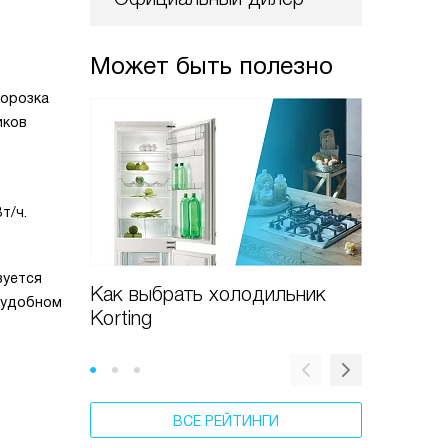
Может быть полезно
морозка
иков
т/ч.
зуется
Как выбрать холодильник
Как пе
 удобном
Korting
холодил
ВСЕ РЕЙТИНГИ