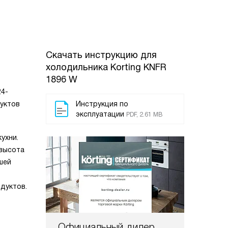
Скачать инструкцию для
холодильника
Korting KNFR
1896 W
24-
дуктов
Инструкция по
эксплуатации
PDF, 2.61 MB
ухни.
 высота
шей
дуктов.
Официальный дилер