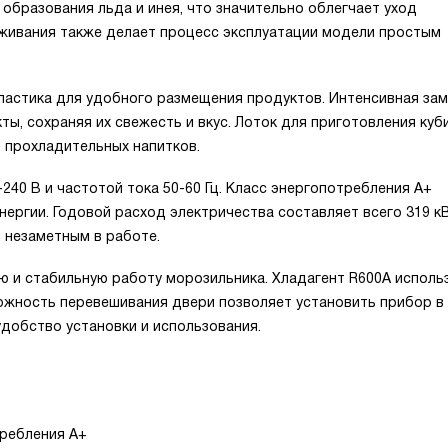
образования льда и инея, что значительно облегчает уход
аживания также делает процесс эксплуатации модели простым
пластика для удобного размещения продуктов. Интенсивная за
ы, сохраняя их свежесть и вкус. Лоток для приготовления куб
 прохладительных напитков.
240 В и частотой тока 50-60 Гц. Класс энергопотребления A+
ергии. Годовой расход электричества составляет всего 319 кВ
и незаметным в работе.
 и стабильную работу морозильника. Хладагент R600A исполь
ожность перевешивания двери позволяет установить прибор в
удобство установки и использования.
ребления A+