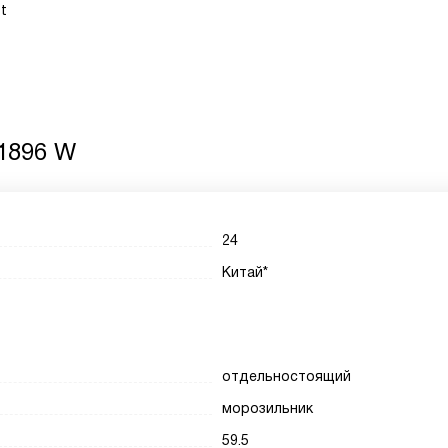
t
 1896 W
24
Китай*
отдельностоящий
морозильник
59.5