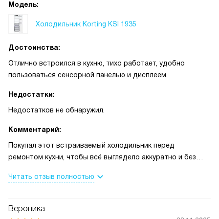
Модель:
Холодильник Korting KSI 1935
Достоинства:
Отлично встроился в кухню, тихо работает, удобно
пользоваться сенсорной панелью и дисплеем.
Недостатки:
Недостатков не обнаружил.
Комментарий:
Покупал этот встраиваемый холодильник перед
ремонтом кухни, чтобы всё выглядело аккуратно и без
выступающих дверей. Монтаж прошёл проще, чем ожидал:
Читать отзыв полностью
система скользящего крепления и возможность
перевешивания двери помогли подогнать его под проём.
Однажды принимал друзей и нужно было за час охладить
Вероника
много напитков. Режим Super Cool действительно