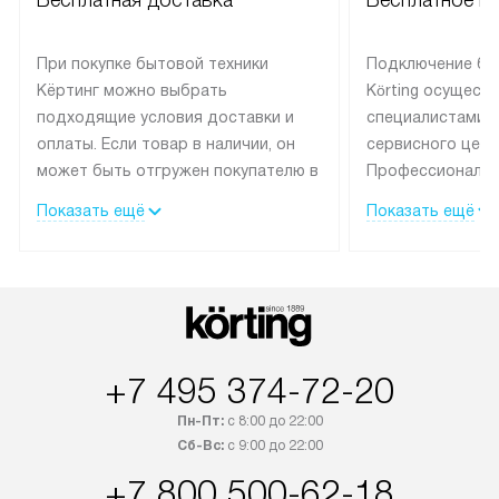
При покупке бытовой техники
Подключение бы
Кёртинг можно выбрать
Körting осущест
подходящие условия доставки и
специалистами 
оплаты. Если товар в наличии, он
сервисного цент
может быть отгружен покупателю в
Профессиональн
течение трех дней.
гарантия долгой
Показать ещё
Показать ещё
эксплуатации тех
Техника со специальным лейблом
доставляется бесплатно по
В Москве техник
Москве. Выезд за МКАД
лейблом подклю
оплачивается дополнительно.
Выезд мастера 
Возможна доставка товаров по
за дополнительн
России.
+7 495 374-72-20
Пн-Пт:
с 8:00 до 22:00
Сб-Вс:
с 9:00 до 22:00
+7 800 500-62-18