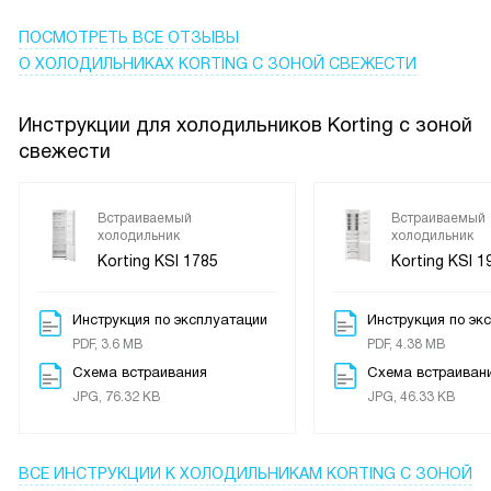
повседневную жизнь. Я не любительница сложных
настроек, но тут всё удобно и понятно: трюк с сенсорной
ПОСМОТРЕТЬ ВСЕ ОТЗЫВЫ
панелью и ясным дисплеем делает управление быстрым
О ХОЛОДИЛЬНИКАХ KORTING С ЗОНОЙ СВЕЖЕСТИ
Инструкции для холодильников Korting с зоной
свежести
Встраиваемый
Встраиваемый
холодильник
холодильник
Korting KSI 1785
Korting KSI 
Инструкция по эксплуатации
Инструкция по эк
PDF, 3.6 MB
PDF, 4.38 MB
Схема встраивания
Схема встраиван
JPG, 76.32 KB
JPG, 46.33 KB
ВСЕ ИНСТРУКЦИИ
К ХОЛОДИЛЬНИКАМ KORTING С ЗОНОЙ