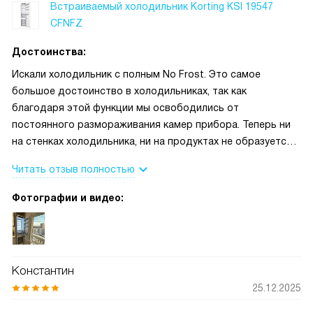
Встраиваемый холодильник Korting KSI 19547
CFNFZ
Достоинства:
Искали холодильник с полным No Frost. Это самое
большое достоинство в холодильниках, так как
благодаря этой функции мы освободились от
постоянного размораживания камер прибора. Теперь ни
на стенках холодильника, ни на продуктах не образуется
наледи. Инверторный компрессор работает очень тихо, в
Читать отзыв полностью
кухне-гостиной его практически не слышно. Электронное
управление интуитивно понятное, дисплей яркий и
Фотографии и видео:
информативный. Зона свежести и регулировка влажности
в ящиках реально продлевают жизнь овощам и мясу. Все,
что я отметил относится к плюсом.
Константин
25.12.2025