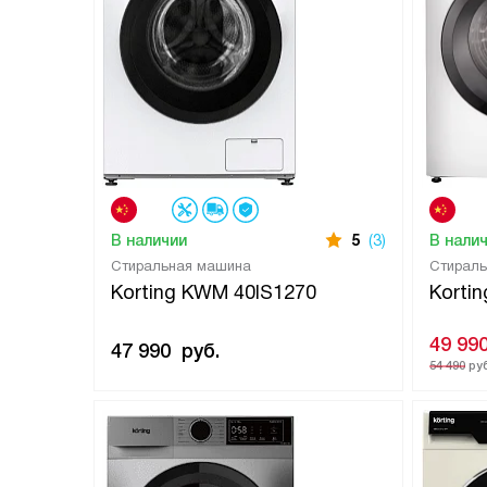
В наличии
5
(3)
В нали
Cтиральная машина
Cтирал
Korting KWM 40IS1270
Korti
49 99
47 990
руб.
54 490
руб