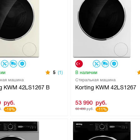
чии
5
(1)
В наличии
ьная машина
Стиральная машина
ng KWM 42LS1267 B
Korting KWM 42LS1267
0
руб.
53 990
руб.
.
60 490
руб.
-16%
-11%