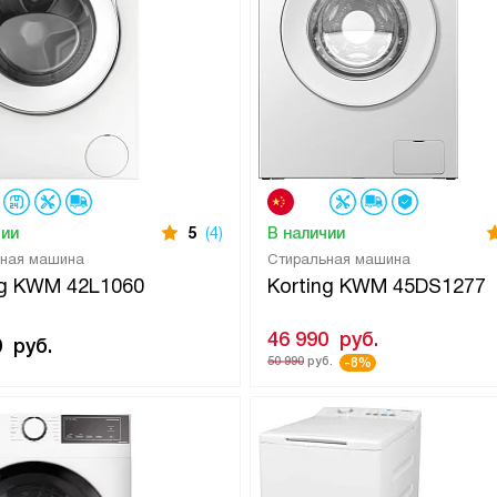
чии
5
(4)
В наличии
ьная машина
Стиральная машина
ng KWM 42L1060
Korting KWM 45DS1277
46 990
руб.
0
руб.
50 990
руб.
-8%