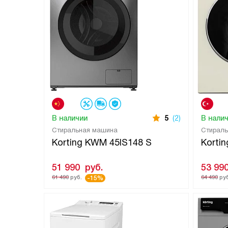
В наличии
5
(2)
В нали
Cтиральная машина
Стирал
Korting KWM 45IS148 S
Korti
51 990
руб.
53 99
61 490
руб.
64 490
руб
-15%