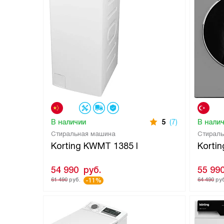
В наличии
5
(7)
В нали
Стиральная машина
Стирал
Korting KWMT 1385 I
Korti
54 990
руб.
55 99
61 490
руб.
64 490
руб
-11%