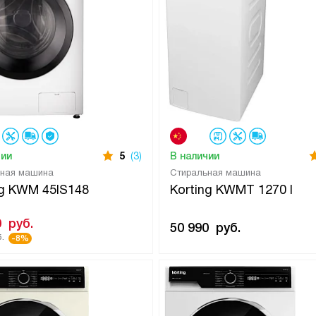
чии
5
(3)
В наличии
ьная машина
Стиральная машина
ng KWM 45IS148
Korting KWMT 1270 I
0
руб.
50 990
руб.
.
-8%