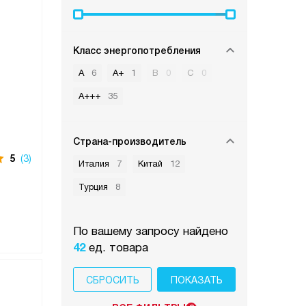
Класс энергопотребления
A
6
A+
1
B
0
C
0
A+++
35
Страна-производитель
5
(3)
Италия
7
Китай
12
Турция
8
По вашему запросу найдено
42
ед. товара
СБРОСИТЬ