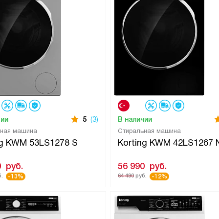
чии
5
(3)
В наличии
ьная машина
Стиральная машина
ng KWM 53LS1278 S
Korting KWM 42LS1267 
0
руб.
56 990
руб.
.
64 490
руб.
-13%
-12%