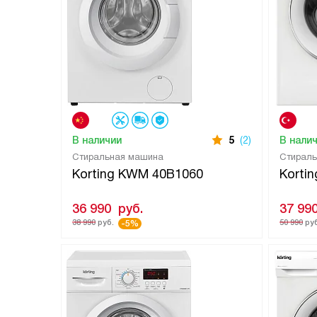
В наличии
5
(2)
В нали
Стиральная машина
Стирал
Korting KWM 40B1060
Korti
36 990
руб.
37 99
38 990
руб.
50 990
руб
-5%