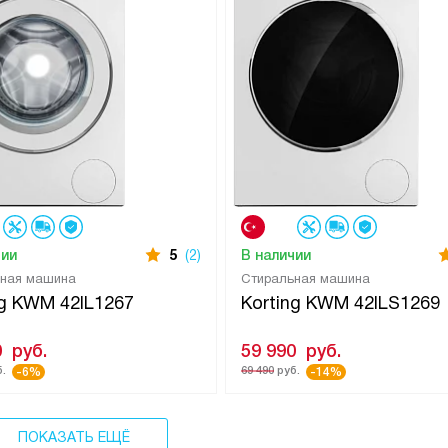
чии
5
(2)
В наличии
ьная машина
Стиральная машина
ng KWM 42IL1267
Korting KWM 42ILS1269
0
руб.
59 990
руб.
.
69 490
руб.
-6%
-14%
ПОКАЗАТЬ ЕЩЁ