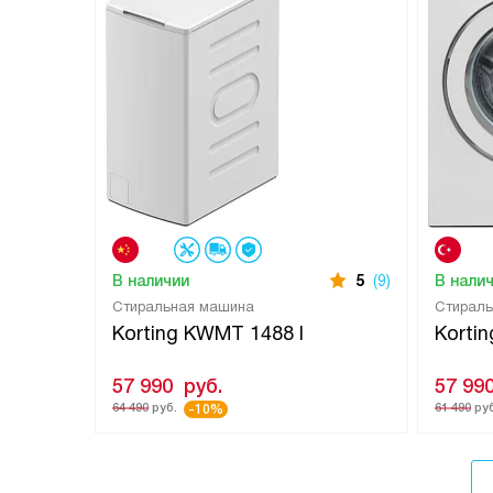
В наличии
5
(9)
В нали
Стиральная машина
Стирал
Korting KWMT 1488 I
Korti
57 990
руб.
57 99
64 490
руб.
61 490
руб
-10%