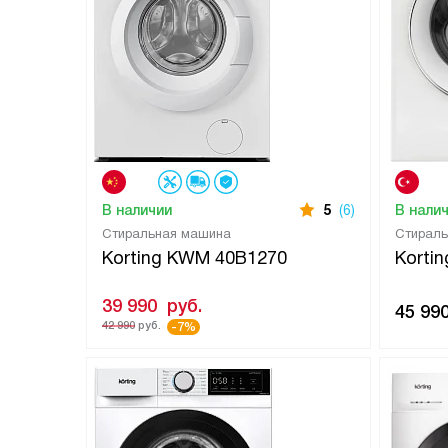
В наличии
5
(6)
В нали
Cтиральная машина
Стирал
Korting KWM 40B1270
Korti
39 990
руб.
45 99
42 990
руб.
-7%