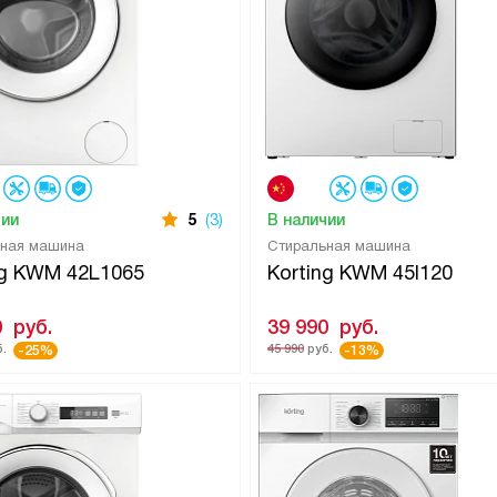
чии
5
(3)
В наличии
ьная машина
Стиральная машина
ng KWM 42L1065
Korting KWM 45I120
0
руб.
39 990
руб.
.
45 990
руб.
-25%
-13%