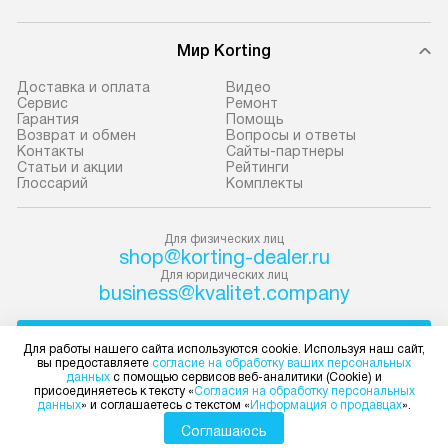
условия доставки у менеджера при
возможные ошибк
оформлении заказа.
Мир Korting
Готовые коммун
В оговоренный день служба
предполагают н
Доставка и оплата
Видео
Сервис
Ремонт
доставки привозит упакованный
установленной р
Гарантия
Помощь
прибор до подъезда. Если
к водопроводу, 
Возврат и обмен
Вопросы и ответы
Контакты
Сайты-партнеры
требуется переместить технику
точке слива, в з
Статьи и акции
Рейтинги
до двери квартиры или до места
от категории те
Глоссарий
Комплекты
установки, пожалуйста,
подключение пр
предварительно обговорите это
упаковки и тран
Для физических лиц
с менеджером. За данную услугу
креплений, при 
shop@korting-dealer.ru
взимается дополнительная плата.
и соединение от
Для юридических лиц
business@kvalitet.company
Важно учесть, что если габариты
Техника монтиру
прибора не позволяют пронести
нишу или на зар
НАПИСАТЬ РУКОВОДСТВУ
чего через дверной проем,
предусмотренно
Для работы нашего сайта используются cookie. Используя наш сайт,
вы предоставляете
согласие на обработку ваших персональных
то сотрудники транспортной
с проверкой по 
данных
с помощью сервисов веб-аналитики (Cookie) и
Политика конфиденциальности
присоединяетесь к тексту «
Согласия на обработку персональных
службы не могут демонтировать
подключается к
данных
» и соглашаетесь с текстом «
Информация о продавцах
».
Условия продажи
дверцы, ручки или другие
коммуникациям.
Карта сайта
Соглашаюсь
выступающие элементы, так как это
первый запуск и 