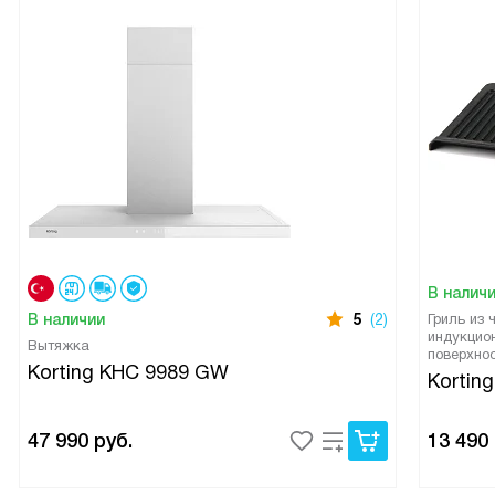
В налич
В наличии
5
(2)
Гриль из 
индукцио
Вытяжка
поверхно
Korting KHC 9989 GW
Korting
47 990
руб.
13 490