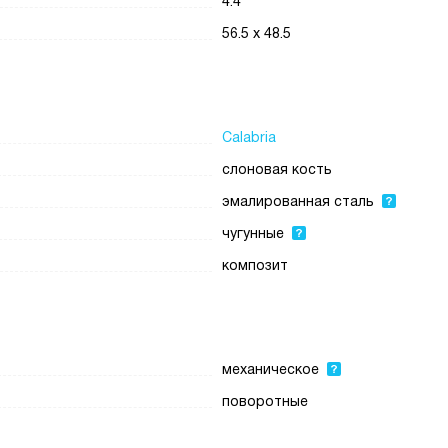
4.4
56.5 х 48.5
Calabria
слоновая кость
эмалированная сталь
чугунные
композит
механическое
поворотные