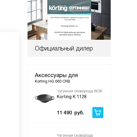
Официальный дилер
Аксессуары для
Korting HG 660 CRB
Чугунная сковорода WOK
Сре
дух
Korting K 1128
Kor
11 490
руб.
1 
Чугунная сковорода