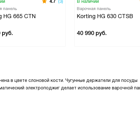
чии
4.7
(3)
В наличии
я панель
Варочная панель
ng HG 665 CTN
Korting HG 630 CTSB
0
руб.
40 990
руб.
лнена в цвете слоновой кости. Чугунные держатели для посуды
матический электроподжиг делает использование варочной па