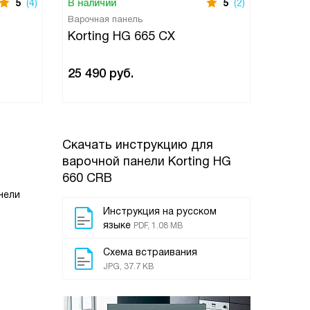
5
(4)
В наличии
5
(2)
В нали
Варочная панель
Варочн
Korting HG 665 CX
Korti
25 490
руб.
30 69
Скачать инструкцию для
варочной панели
Korting HG
660 CRB
нели
Инструкция на русском
языке
PDF, 1.08 MB
Схема встраивания
JPG, 37.7 KB