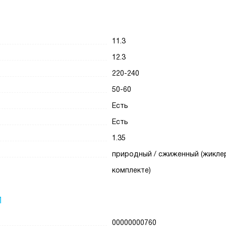
11.3
12.3
220-240
50-60
Есть
Есть
1.35
природный / сжиженный (жикле
комплекте)
И
00000000760