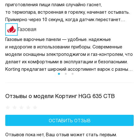
приготовления пищи пламя случайно гаснет,
то термопара, встроенная в горелку, начинает остывать.
Примерно через 10 секунд, когда датчик перестанет
получать сигнал о нагреве, перекроется подача топлива.
Газовая
Это предотвращает возможную утечку газа.
Газовые варочные панели — удобные. надежные
и недорогие в использовании приборы. Современные
модели оснащены электроподжигом и газ-контролем, что
делает их комфортными в эксплуатации и безопасными.
Korting предлагает широкий ассортимент варок с разным
количеством конфорок, от 1 до 5, в разном дизайне.
Отзывы о модели Кортинг HGG 635 CTB
ОСТАВИТЬ ОТЗЫВ
Отзывов пока нет, Ваш отзыв может стать первым.