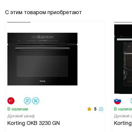
С этим товаром приобретают
В наличии
5
(2)
В налич
Духовой шкаф
Духовой
Korting OKB 3230 GN
Kortin