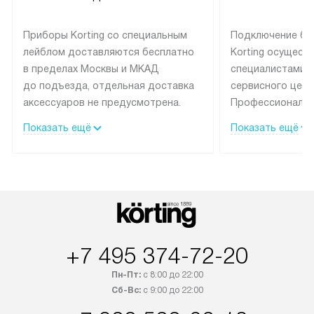
Приборы Korting со специальным
Подключение бы
лейблом доставляются бесплатно
Korting осущест
в пределах Москвы и МКАД
специалистами 
до подъезда, отдельная доставка
сервисного цент
аксессуаров не предусмотрена.
Профессиональн
Выезд за МКАД оплачивается
гарантия долгой
Показать ещё
Показать ещё
дополнительно. При заказе
эксплуатации те
бытовой техники сразу в корзине
и Санкт-Петербу
можно выбрать подходящие
со специальным
условия доставки и оплаты. Если
подключается б
товар в наличии, он может быть
мастера за МКА
отгружен покупателю в течение
за дополнительн
трех дней. Доставка в Санкт-
На выполненные
+7 495 374-72-20
Петербург и другие регионы
предоставляетс
осуществляется через
материалы пред
Пн-Пт:
с 8:00 до 22:00
транспортную компанию. После
гарантия в течен
Сб-Вс:
с 9:00 до 22:00
100% предоплаты мы бесплатно
Профессиональ