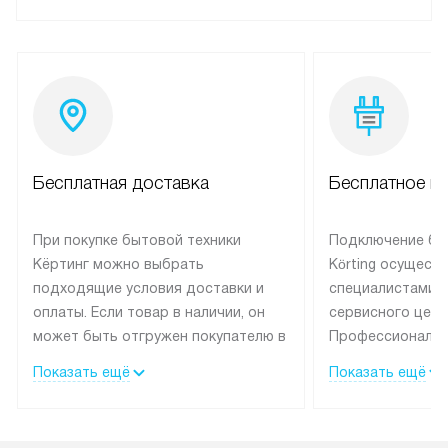
Бесплатная доставка
Бесплатное п
При покупке бытовой техники
Подключение бы
Кёртинг можно выбрать
Körting осущест
подходящие условия доставки и
специалистами 
оплаты. Если товар в наличии, он
сервисного цент
может быть отгружен покупателю в
Профессиональн
течение трех дней.
гарантия долгой
Показать ещё
Показать ещё
эксплуатации тех
Техника со специальным лейблом
доставляется бесплатно по
В Москве техник
Москве. Выезд за МКАД
лейблом подклю