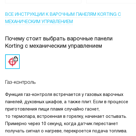
не пришлось докупать отдельно, подключение заняло
минимум времени. Радует, что поверхность легко
ВСЕ ИНСТРУКЦИИ
К ВАРОЧНЫМ ПАНЕЛЯМ KORTING С
очищается — жир и брызги не въедаются, достаточно
МЕХАНИЧЕСКИМ УПРАВЛЕНИЕМ
протереть влажной губкой.
Готовлю каждый день, и за всё время использования не
Почему стоит выбрать варочные панели
заметил ни одной проблемы. Панель уверенно
Korting с механическим управлением
справляется с разными задачами: и суп сварить, и жаркое
сделать, и кофе утром заварить. Я доволен покупкой,
техника надёжная и удобная, советую тем, кто ищет
простое и функциональное решение для кухни.
Газ-контроль
Функция газ-контроля встречается у газовых варочных
панелей, духовных шкафов, а также плит. Если в процессе
приготовления пищи пламя случайно гаснет,
то термопара, встроенная в горелку, начинает остывать.
Примерно через 10 секунд, когда датчик перестанет
получать сигнал о нагреве, перекроется подача топлива.