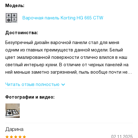
Модель:
Варочная панель Korting HG 665 CTW
Достоинства:
Безупречный дизайн варочной панели стал для меня
одним из главных преимуществ данной модели. Белый
цвет эмалированной поверхности отлично влился в наш
светлый интерьер кухни. В отличие от черных панелей на
ней меньше заметно загрязнений, пыль вообще почти не
видно. Красиво смотрятся и массивные чугунные решетки.
Читать отзыв полностью
Они прочные и надежные. Наличие мощной WOK-конфорки
стало настоящим открытием, позволяя быстро
Фотографии и видео:
обжаривать мясо или овощи. И на последок отмечу
простое и удобное механическое управление.
Дарина
02.11.2025