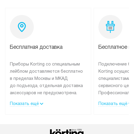
Бесплатная доставка
Бесплатное п
Приборы Korting со специальным
Подключение бы
лейблом доставляются бесплатно
Korting осущест
в пределах Москвы и МКАД
специалистами 
до подъезда, отдельная доставка
сервисного цент
аксессуаров не предусмотрена.
Профессиональн
Выезд за МКАД оплачивается
гарантия долгой
Показать ещё
Показать ещё
дополнительно. При заказе
эксплуатации те
бытовой техники сразу в корзине
и Санкт-Петербу
можно выбрать подходящие
со специальным