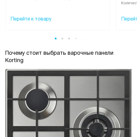
Количест
Перейти к товару
Перейт
Почему стоит выбрать варочные панели
Korting