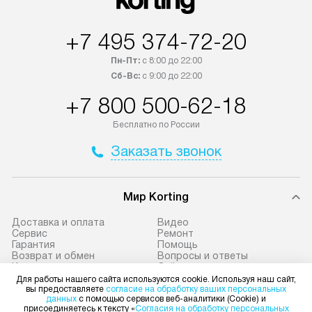
условия доставки и оплаты. Если
подключается б
товар в наличии, он может быть
мастера за МКА
отгружен покупателю в течение
за дополнительн
+7 495 374-72-20
трех дней. Доставка в Санкт-
На выполненные
Петербург и другие регионы
предоставляетс
Пн-Пт:
с 8:00 до 22:00
осуществляется через
материалы пред
Сб-Вс:
с 9:00 до 22:00
транспортную компанию. После
гарантия в течен
+7 800 500-62-18
100% предоплаты мы бесплатно
Профессиональ
доставляем заказ
и регулярное об
Бесплатно по России
до представительства
обеспечивают д
Заказать звонок
транспортной компании в городе
и эффективное 
Москва. Пожалуйста, уточняйте
техники, предо
условия доставки у менеджера при
возможные ошибк
Мир Korting
оформлении заказа.
Готовые коммун
Доставка и оплата
Видео
В оговоренный день служба
предполагают н
Сервис
Ремонт
Гарантия
Помощь
доставки привозит упакованный
установленной р
Возврат и обмен
Вопросы и ответы
Для работы нашего сайта используются cookie. Используя наш сайт,
прибор до подъезда. Если
к водопроводу, 
Контакты
Сайты-партнеры
вы предоставляете
согласие на обработку ваших персональных
Статьи и акции
Рейтинги
данных
с помощью сервисов веб-аналитики (Cookie) и
требуется переместить технику
точке слива, в з
Глоссарий
Комплекты
присоединяетесь к тексту «
Согласия на обработку персональных