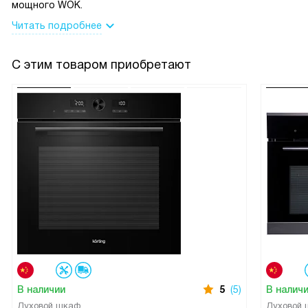
мощного WOK.
Читать подробнее
С этим товаром приобретают
В наличии
5
(5)
В налич
Духовой шкаф
Духовой