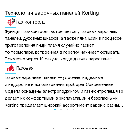
Технологии варочных панелей Korting
Газ-контроль
Функция газ-контроля встречается у газовых варочных
панелей, духовных шкафов, а также плит. Если в процессе
приготовления пищи пламя случайно гаснет,
то термопара, встроенная в горелку, начинает остывать.
Примерно через 10 секунд, когда датчик перестанет
получать сигнал о нагреве, перекроется подача топлива.
Газовая
Это предотвращает возможную утечку газа.
Газовые варочные панели — удобные. надежные
и недорогие в использовании приборы. Современные
модели оснащены электроподжигом и газ-контролем, что
делает их комфортными в эксплуатации и безопасными.
Korting предлагает широкий ассортимент варок с разным
количеством конфорок, от 1 до 5, в разном дизайне.