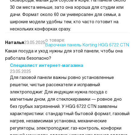
Большая зона нужна для кастрюли, средняя для
сковороды, малая для соусов и кофе. На панели около
30 см места меньше, зато она хороша для студии или
дачи. Формат около 60 см универсален для семьи, а
широкие модели удобны тем, кто часто готовит на
нескольких конфорках сразу.
о товаре:
Наталья
23.05.2025
Варочная панель Korting HGG 6722 CTN
Какая посуда и уход нужны для этой панели, чтобы она
работала безопасно?
Специалист интернет-магазина
23.05.2025
Для газовой панели важны ровно установленные
решетки, чистые рассекатели и исправный
электроподжиг. Для индукции нужна посуда с
магнитным дном, для стеклокерамики — ровное дно
без грубых загрязнений. У HGG 6722 CTN заявлены
характеристики: стандартный бытовой формат, газовый
нагрев, независимая установка, механические