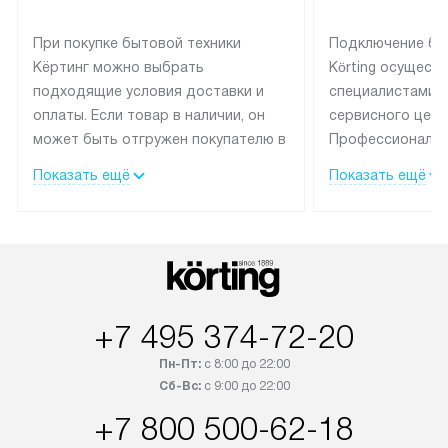
При покупке бытовой техники
Подключение бы
Кёртинг можно выбрать
Körting осущест
подходящие условия доставки и
специалистами 
оплаты. Если товар в наличии, он
сервисного цент
может быть отгружен покупателю в
Профессиональн
течение трех дней.
гарантия долгой
Показать ещё
Показать ещё
эксплуатации тех
Техника со специальным лейблом
доставляется бесплатно по
В Москве техник
Москве. Выезд за МКАД
лейблом подклю
оплачивается дополнительно.
Выезд мастера 
Возможна доставка товаров по
за дополнительн
России.
+7 495 374-72-20
Пн-Пт:
с 8:00 до 22:00
Сб-Вс:
с 9:00 до 22:00
+7 800 500-62-18