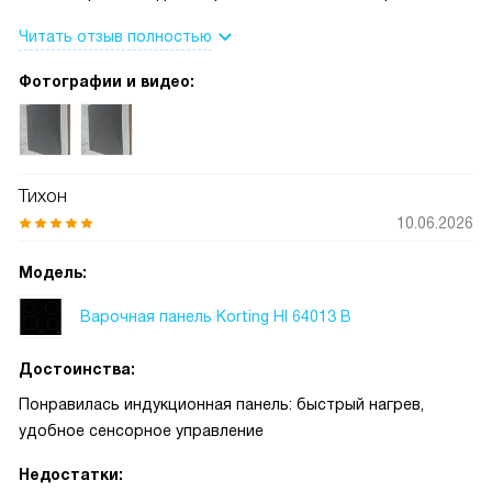
режим готовки: сенсорная Touch Slider панель реагирует
Читать отзыв полностью
мягко и точно, регулировка мощности понятна и не
требует долгих настроек. У меня часто нет времени на
Фотографии и видео:
долгие приготовления, поэтому возможность
интенсивного нагрева реально выручает — закипятить
воду или быстро обжарить ингредиенты теперь проще.
Одна конфорка с усиленным режимом особенно полезна,
Тихон
когда нужно быстро подрумянить блюдо, а все четыре
10.06.2026
зоны поддерживают дополнительный нарастание
мощности при необходимости. Отдельно отмечу таймер с
Модель:
звуковым сигналом для каждой зоны: он помогает не
переживать о времени, особенно если готовлю
Варочная панель Korting HI 64013 B
одновременно несколько блюд. Цифровая индикация и
отдельные дисплеи на зонах дают ясную картину, какие
Достоинства:
настройки включены. Индикатор остаточного тепла и
Понравилась индукционная панель: быстрый нагрев,
автоматическое отключение дают спокойствие —
удобное сенсорное управление
чувствую себя увереннее при готовке с детьми.
Блокировка режима и защита от детей — то, что для меня
Недостатки: