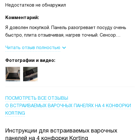
обязательно.
Недостатков не обнаружил
Комментарий:
Я доволен покупкой. Панель разогревает посуду очень
быстро, плита отзывчивая, нагрев точный. Сенсор
удобный, экран показывает уровень для каждой зоны,
Читать отзыв полностью
таймер с отключением полезен при готовке. Есть booster
на одну конфорку — выручает при быстром кипячении.
Фотографии и видео:
Нравится стеклокерамическая поверхность: легко
чистить и она выглядит стильно. Индикатор остаточного
тепла и защита от детей дают спокойствие.
Автоотключение и электронное управление работают
корректно.
ПОСМОТРЕТЬ ВСЕ ОТЗЫВЫ
О ВСТРАИВАЕМЫХ ВАРОЧНЫХ ПАНЕЛЯХ НА 4 КОНФОРКИ
KORTING
Инструкции для встраиваемых варочных
панелей на 4 конфорки Korting