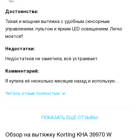
Достоинства:
Тихая и мощная вытяжка с удобным сенсорным
управлением, пультом и ярким LED освещением. Легко
моется!!
Недостатки:
Недостатков не заметила, всё устраивает.
Комментарий:
Я купила её несколько месяцев назад и использую
практически каждый день. Готовлю много: простые ужины
Читать отзыв полностью
на семью и небольшие посиделки с друзьями, поэтому
ожидала, что техника должна быть надёжной и
незаметной в быту. Сначала волновалась, справится ли
ПОКАЗАТЬ ЕЩЁ ОТЗЫВЫ
она с запахами после жарки и запекания, но угольный
фильтр действительно помогает, и воздух в кухне
возвращается к норме гораздо быстрее. Однажды
Обзор на вытяжку Korting KHA 39970 W