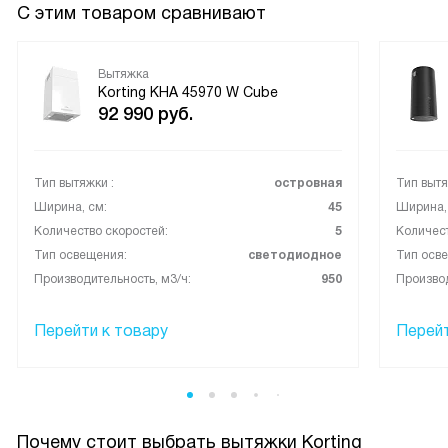
С этим товаром сравнивают
Вытяжка
Korting KHA 45970 W Cube
92 990
руб.
Тип вытяжки :
островная
Тип вытя
Ширина, см:
45
Ширина,
Количество скоростей:
5
Количест
Тип освещения:
светодиодное
Тип осв
Производительность, м3/ч:
950
Производ
Перейти к товару
Перейт
Почему стоит выбрать вытяжки Korting