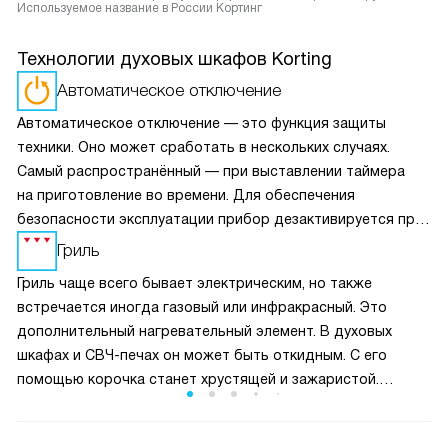
Используемое название в России Кортинг
Технологии духовых шкафов Korting
Автоматическое отключение
Автоматическое отключение — это функция защиты
техники. Оно может сработать в нескольких случаях.
Самый распространённый — при выставлении таймера
на приготовление во времени. Для обеспечения
безопасности эксплуатации прибор дезактивируется при
перегреве, а также при длительной работе в одном
Гриль
режиме (без изменения настроек) свыше заявленного
Гриль чаще всего бывает электрическим, но также
времени.
встречается иногда газовый или инфракрасный. Это
дополнительный нагревательный элемент. В духовых
шкафах и СВЧ-печах он может быть откидным. С его
помощью корочка станет хрустящей и зажаристой.
Поэтому под приготовляемое блюдо следует установить
тарелку или противень, в которые бы стекал сок и жир.