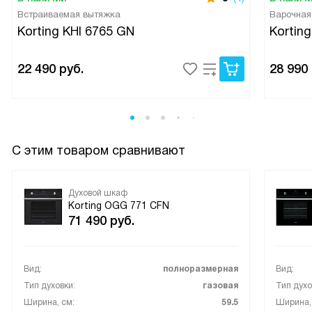
Встраиваемая вытяжка
Варочная
Korting KHI 6765 GN
Kortin
22 490
руб.
28 990
С этим товаром сравнивают
Духовой шкаф
Korting OGG 771 CFN
71 490
руб.
Вид:
полноразмерная
Вид:
Тип духовки:
газовая
Тип духо
Ширина, см:
59.5
Ширина,