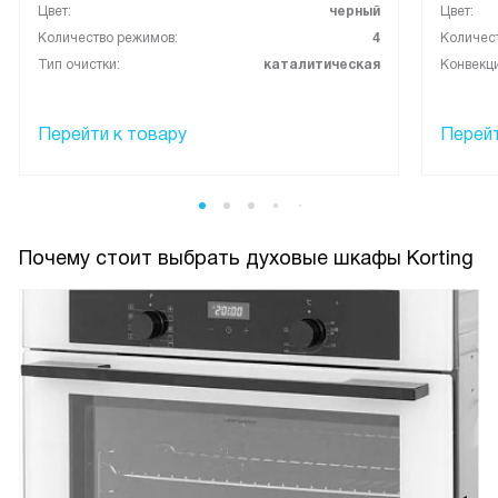
Цвет:
черный
Цвет:
Количество режимов:
4
Количес
Тип очистки:
каталитическая
Конвекци
Перейти к товару
Перейт
Почему стоит выбрать духовые шкафы Korting