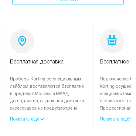
Бесплатная доставка
Бесплатное п
Приборы Korting со специальным
Подключение бы
лейблом доставляются бесплатно
Korting осущест
в пределах Москвы и МКАД
специалистами 
до подъезда, отдельная доставка
сервисного цент
аксессуаров не предусмотрена.
Профессиональн
Выезд за МКАД оплачивается
гарантия долгой
Показать ещё
Показать ещё
дополнительно. При заказе
эксплуатации те
бытовой техники сразу в корзине
и Санкт-Петербу