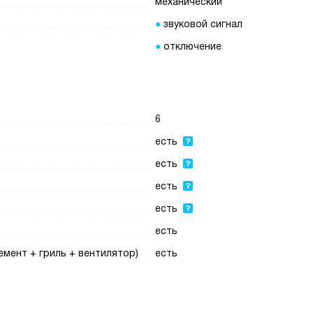
механический
звуковой сигнал
отключение
6
есть
есть
есть
есть
есть
мент + гриль + вентилятор)
есть