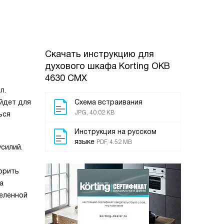
Скачать инструкцию для
духового шкафа
Korting OKB
4630 CMX
л.
йдет для
Схема встраивания
JPG, 40.02 KB
ься
Инструкция на русском
языке
PDF, 4.52 MB
силий.
орить
а
еленной