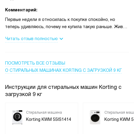
Комментарий:
Первые недели я относилась к покупке спокойно, но
теперь удивляюсь, почему не купила такую раньше. Живу с
ребёнком и котом, поэтому стирки много: одежда,
Читать отзыв полностью
постель, пледы. Машина за один цикл берёт большую
загрузку, и это экономит мне время — не надо запускать
половину за день. Особенно выручают режимы сушки в
дождливую погоду, когда балкона нет и всё долго сохнет.
ПОСМОТРЕТЬ ВСЕ ОТЗЫВЫ
Есть мягкие программы для рубашек — после них глажка
О СТИРАЛЬНЫХ МАШИНАХ KORTING С ЗАГРУЗКОЙ 9 КГ
легче, а быстрый режим спасает, когда нужно срочно
надеть вещь. Машина работает тише, чем моя старая, и
Инструкции для стиральных машин Korting с
соседка не жаловалась, хотя у нас тонкие стены. Для
загрузкой 9 кг
спокойствия есть детская блокировка и частичная
защита от протечек — это добавляет уверенности, когда
дома дети или гости.
Cтиральная машина
Стиральная маш
Korting KWM 55IS1414
Korting KWM 5
Один момент, который мне особенно нравится — опция