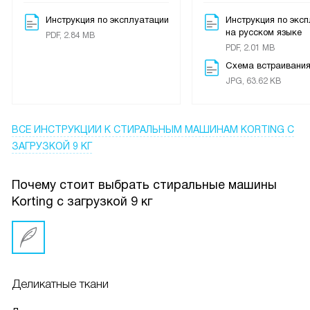
самоочистки. Появилось меньше запахов и бельё пахнет
чище. Пользоваться легко: ставишь программу и
Инструкция по эксплуатации
Инструкция по экс
на русском языке
занимаешься другими делами.
PDF, 2.84 MB
PDF, 2.01 MB
Схема встраивани
JPG, 63.62 KB
ВСЕ ИНСТРУКЦИИ
К СТИРАЛЬНЫМ МАШИНАМ KORTING С
ЗАГРУЗКОЙ 9 КГ
Почему стоит выбрать стиральные машины
Korting с загрузкой 9 кг
Деликатные ткани