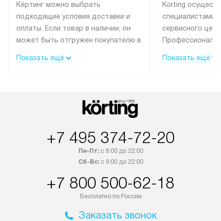
Кёртинг можно выбрать
Körting осущест
подходящие условия доставки и
специалистами 
оплаты. Если товар в наличии, он
сервисного цент
может быть отгружен покупателю в
Профессиональн
течение трех дней.
гарантия долгой
Показать ещё
Показать ещё
эксплуатации тех
Техника со специальным лейблом
доставляется бесплатно по
В Москве техник
Москве. Выезд за МКАД
лейблом подклю
оплачивается дополнительно.
Выезд мастера 
Возможна доставка товаров по
за дополнительн
России.
+7 495 374-72-20
Пн-Пт:
с 8:00 до 22:00
Сб-Вс:
с 9:00 до 22:00
+7 800 500-62-18
Бесплатно по России
Заказать звонок