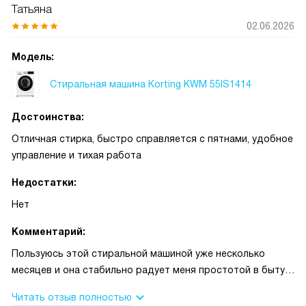
Татьяна
02.06.2026
Модель:
Cтиральная машина Korting KWM 55IS1414
Достоинства:
Отличная стирка, быстро справляется с пятнами, удобное
управление и тихая работа
Недостатки:
Нет
Комментарий:
Пользуюсь этой стиральной машиной уже несколько
месяцев и она стабильно радует меня простотой в быту.
Утром загружаю вещи после занятий и к вечеру все
Читать отзыв полностью
свежие и без запаха, при этом машина почти не шумит, что