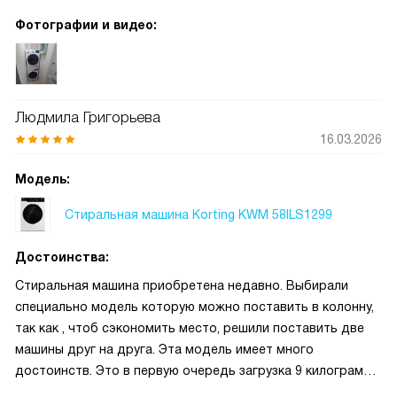
важно для семьи с маленьким ребёнком. Однажды после
Фотографии и видео:
прогулки ребёнок пришёл весь в грязи — я переживала,
что пятна не отойдут, но всё вышло в одну программу, и
вещи вернулись в привычный вид
Людмила Григорьева
16.03.2026
Модель:
Стиральная машина Korting KWM 58ILS1299
Достоинства:
Стиральная машина приобретена недавно. Выбирали
специально модель которую можно поставить в колонну,
так как , чтоб сэкономить место, решили поставить две
машины друг на друга. Эта модель имеет много
достоинств. Это в первую очередь загрузка 9 килограмм,
широкий набор программ и функций, тихая работа,