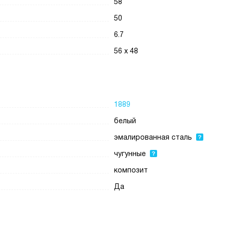
58
50
6.7
56 х 48
1889
белый
эмалированная сталь
чугунные
композит
Да