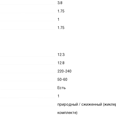
3.8
1.75
1
1.75
12.3
12.8
220-240
50-60
Есть
1
природный / сжиженный (жикле
комплекте)