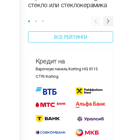
стекло или стеклокерамика
стекле:
преиму
ВСЕ РЕЙТИНГИ
Кредит на
Варочную панель Korting HG 6115
CTRI Korting