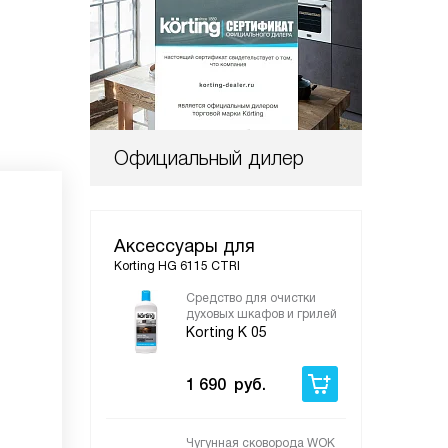
Официальный дилер
Аксессуары для
Korting HG 6115 CTRI
Средство для очистки
Чуг
духовых шкафов и грилей
гри
Korting K 05
Kor
1 690
руб.
10
Чугунная сковорода WOK