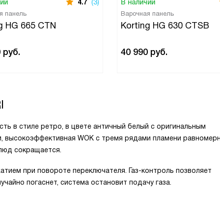
чии
4.7
(3)
В наличии
я панель
Варочная панель
ng HG 665 CTN
Korting HG 630 CTSB
0
руб.
40 990
руб.
I
сть в стиле ретро, в цвете античный белый с оригинальным
и, высокоэффективная WOK c тремя рядами пламени равномер
блюд сокращается.
тием при повороте переключателя. Газ-контроль позволяет
учайно погаснет, система остановит подачу газа.