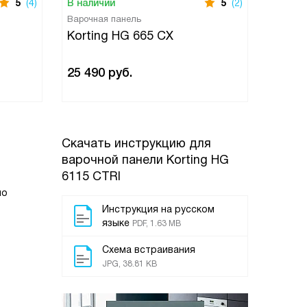
5
(4)
В наличии
5
(2)
В нали
Варочная панель
Варочн
Korting HG 665 CX
Korti
25 490
руб.
30 69
Скачать инструкцию для
варочной панели
Korting HG
6115 CTRI
но
Инструкция на русском
языке
PDF, 1.63 MB
Схема встраивания
JPG, 38.81 KB